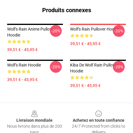
Produits connexes
Wolf's Rain Anime Pullover
Wolf's Rain Pullover Hoodie
-20%
-20%
Hoodie
39,51 € - 45,95 €
39,51 € - 45,95 €
Wolf's Rain Hoodie
Kiba De Wolf Rain Pullover
-20%
-20%
Hoodie
39,51 € - 45,95 €
39,51 € - 45,95 €
Footer
Livraison mondiale
Achetez en toute confiance
Nous livrons dans plus de 200
24/7 Protected from clicks to
pays
delivery