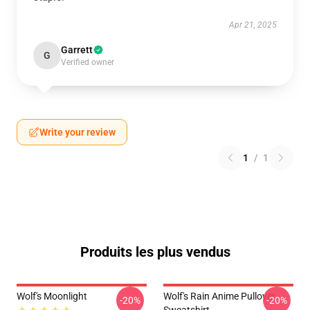
Apr 21, 2025
Garrett
G
Verified owner
Write your review
1
/
1
Produits les plus vendus
Wolf's Moonlight
Wolf's Rain Anime Pullover
-20%
-20%