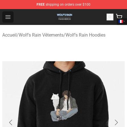
FREE
shipping on orders over $100
Wolf's Rain Shop - Official Wolf's Rain Merchandise Store
Open menu
Accueil
/
Wolf's Rain Vêtements
/
Wolf's Rain Hoodies