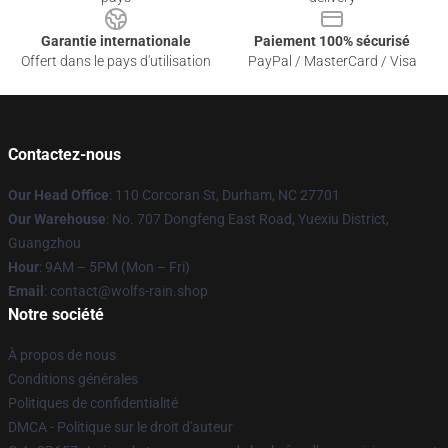
Garantie internationale
Paiement 100% sécurisé
Offert dans le pays d'utilisation
PayPal / MasterCard / Visa
Contactez-nous
Our Head Office
: 110 Corcoran St, Durham, NC 27701
Our Warehouse
: No. 707 Dongfeng East Road, Yuexiu District,
Guangzhou
Hour
: 9AM – 5PM (Mon – Fri)
Email
: contact@wolfs-rain.shop
Notre société
À propos de nous
Conditions générales
Politiques de confidentialité
DMCA - Politique sur le droit d'auteur