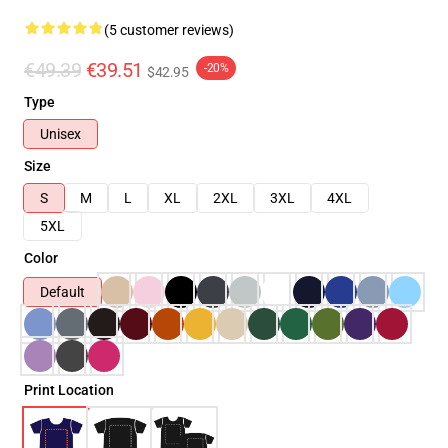
(5 customer reviews)
€49.39
€39.51
-20%
$42.95
Type
Unisex
Size
S
M
L
XL
2XL
3XL
4XL
5XL
Color
Default
Print Location