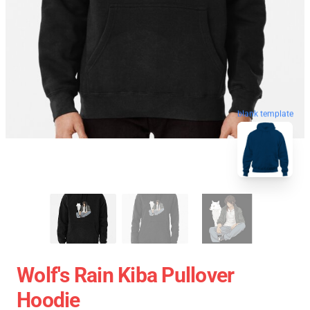
blank template
Wolf's Rain Kiba Pullover
Hoodie