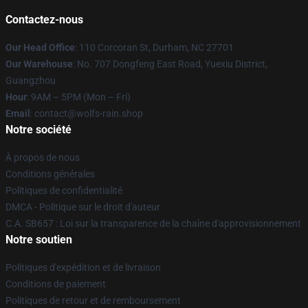
Contactez-nous
Our Head Office
: 110 Corcoran St, Durham, NC 27701
Our Warehouse
: No. 707 Dongfeng East Road, Yuexiu District,
Guangzhou
Hour
: 9AM – 5PM (Mon – Fri)
Email
: contact@wolfs-rain.shop
Notre société
À propos de nous
Conditions générales
Politiques de confidentialité
DMCA - Politique sur le droit d'auteur
C.A. SB657 : Loi sur la transparence de la chaîne d'approvisionnement
Notre soutien
Politiques d'expédition et de livraison
Conditions de paiement
Politiques de retour et de remboursement