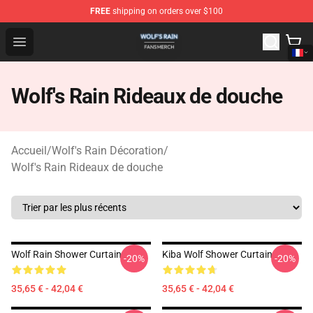
FREE
shipping on orders over $100
Wolf's Rain Shop - Official Wolf's Rain Merchandise Store
Open menu
Wolf's Rain Rideaux de douche
Accueil
/
Wolf's Rain Décoration
/
Wolf's Rain Rideaux de douche
Wolf Rain Shower Curtain
Kiba Wolf Shower Curtain
-20%
-20%
35,65 € - 42,04 €
35,65 € - 42,04 €