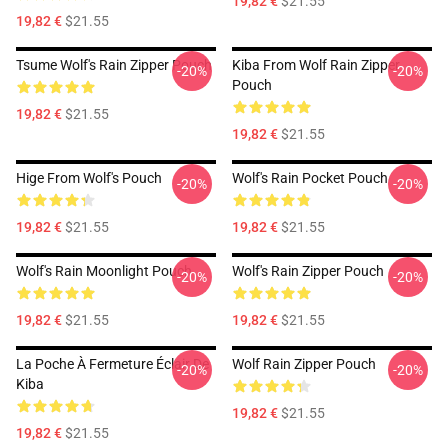
19,82 €
$21.55
19,82 €
$21.55
Tsume Wolf's Rain Zipper Pouch
Kiba From Wolf Rain Zipper
-20%
-20%
Pouch
19,82 €
$21.55
19,82 €
$21.55
Hige From Wolf's Pouch
Wolf's Rain Pocket Pouch
-20%
-20%
19,82 €
$21.55
19,82 €
$21.55
Wolf's Rain Moonlight Pouch
Wolf's Rain Zipper Pouch
-20%
-20%
19,82 €
$21.55
19,82 €
$21.55
La Poche À Fermeture Éclair De
Wolf Rain Zipper Pouch
-20%
-20%
Kiba
19,82 €
$21.55
19,82 €
$21.55