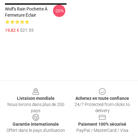
Wolf's Rain Pochette À
-20%
Fermeture Éclair
19,82 €
$21.55
Footer
Livraison mondiale
Achetez en toute confiance
Nous livrons dans plus de 200
24/7 Protected from clicks to
pays
delivery
Garantie internationale
Paiement 100% sécurisé
Offert dans le pays d'utilisation
PayPal / MasterCard / Visa