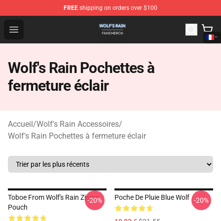
FREE
shipping on orders over $100
Wolf's Rain Shop - Official Wolf's Rain Merchandise Store
Open menu
Wolf's Rain Pochettes à
fermeture éclair
Accueil
/
Wolf's Rain Accessoires
/
Wolf's Rain Pochettes à fermeture éclair
Toboe From Wolf's Rain Zipper
Poche De Pluie Blue Wolf
-20%
-20%
Pouch