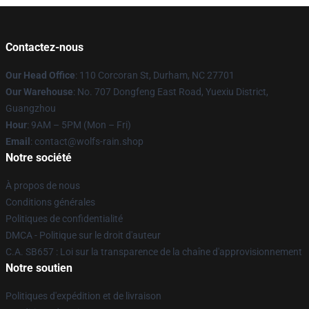
Contactez-nous
Our Head Office
: 110 Corcoran St, Durham, NC 27701
Our Warehouse
: No. 707 Dongfeng East Road, Yuexiu District,
Guangzhou
Hour
: 9AM – 5PM (Mon – Fri)
Email
: contact@wolfs-rain.shop
Notre société
À propos de nous
Conditions générales
Politiques de confidentialité
DMCA - Politique sur le droit d'auteur
C.A. SB657 : Loi sur la transparence de la chaîne d'approvisionnement
Notre soutien
Politiques d'expédition et de livraison