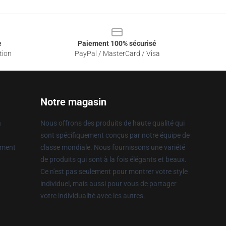
e
Paiement 100% sécurisé
tion
PayPal / MasterCard / Visa
Notre magasin
n
Nous offrons des produits de haute qualité qui
sont spécifiquement conçus par notre équipe de
ement
classe mondiale. Nous fournissons une variété
de produits qui sont à la fois élégants et beaux.
Ce n'est pas seulement pour montrer votre style
individuel, mais aussi pour vous de partager
votre individualité avec les autres.