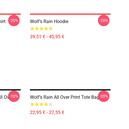
-20%
-20%
irt
Wolf's Rain Hoodie
39,51 € - 45,95 €
-20%
-20%
ll Over
Wolf's Rain All Over Print Tote Bag
22,95 € - 27,55 €