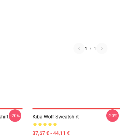
1
/
1
-20%
-20%
hirt
Kiba Wolf Sweatshirt
37,67 € - 44,11 €