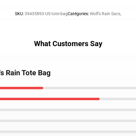
SKU
:
39435893-US-tote-bag
Catégories
:
Wolf's Rain Sacs
,
What Customers Say
's Rain Tote Bag