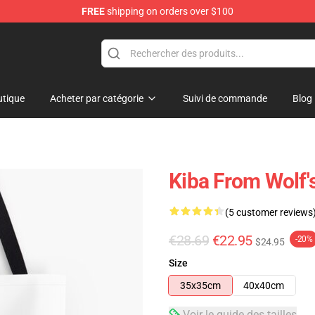
FREE
shipping on orders over $100
ore
tique
Acheter par catégorie
Suivi de commande
Blog
Kiba From Wolf'
(5 customer reviews
€28.69
€22.95
-20%
$24.95
Size
35x35cm
40x40cm
Voir le guide des tailles