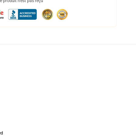
 produit n'est pas reçu
ed