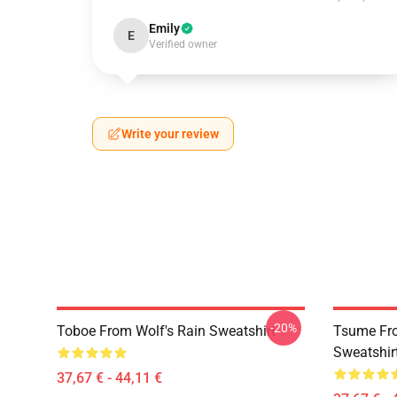
Emily
E
Verified owner
Write your review
-20%
Toboe From Wolf's Rain Sweatshirt
Tsume Fro
Sweatshir
37,67 € - 44,11 €