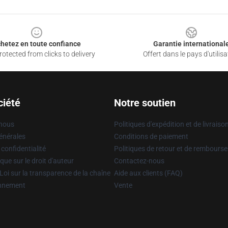
hetez en toute confiance
Garantie international
otected from clicks to delivery
Offert dans le pays d'utilisa
ciété
Notre soutien
 nous
Politiques d'expédition et de livraiso
énérales
Conditions de paiement
 confidentialité
Politiques de retour et de rembours
que sur le droit d'auteur
Contactez-nous
Loi sur la transparence de la chaîne
Aide aux clients (FAQ)
onnement
Vente