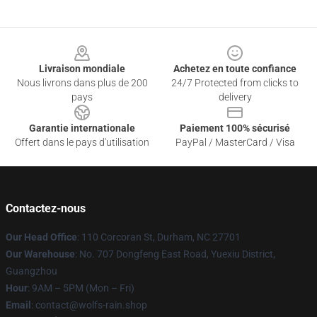
Footer
Livraison mondiale
Achetez en toute confiance
Nous livrons dans plus de 200
24/7 Protected from clicks to
pays
delivery
Garantie internationale
Paiement 100% sécurisé
Offert dans le pays d'utilisation
PayPal / MasterCard / Visa
Contactez-nous
Our Head Office
: 110 Corcoran St, Durham, NC 27701
Our Warehouse
: No. 707 Dongfeng East Road, Yuexiu District,
Guangzhou
Hour
: 9AM – 5PM (Mon – Fri)
Email
: contact@wolfs-rain.shop