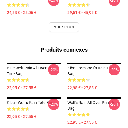
-20%
-20%
24,38 € - 28,06 €
39,51 € - 45,95 €
VOIR PLUS
Produits connexes
Blue Wolf Rain All Over Print
Kiba From Wolf's Rain Tote
-20%
-20%
Tote Bag
Bag
22,95 € - 27,55 €
22,95 € - 27,55 €
Kiba - Wolf's Rain Tote Bag
Wolf's Rain All Over Print Tote
-20%
-20%
Bag
22,95 € - 27,55 €
22,95 € - 27,55 €