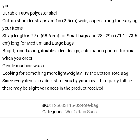
you
Durable 100% polyester shell
Cotton shoulder straps are 1in (2.5cm) wide, super strong for carrying
your items
Strap length is 27in (68.6 cm) for Small bags and 28 - 29in (71.1 - 73.6
cm) long for Medium and Large bags
Bright, long-lasting, double-sided design, sublimation printed for you
when you order
Gentle machine wash
Looking for something more lightweight? Try the Cotton Tote Bag
Since every item is made just for you by your local third-party fulfiller,
there may be slight variances in the product received
SKU
:
126683115-US-tote-bag
Catégories
:
Wolf's Rain Sacs
,