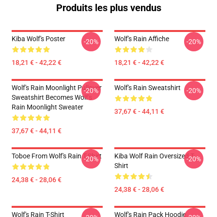
Produits les plus vendus
Kiba Wolf's Poster
Wolf's Rain Affiche
-20%
-20%
18,21 € - 42,22 €
18,21 € - 42,22 €
Wolf's Rain Moonlight Pullover
Wolf's Rain Sweatshirt
-20%
-20%
Sweatshirt Becomes Wolf's
Rain Moonlight Sweater
37,67 € - 44,11 €
37,67 € - 44,11 €
Toboe From Wolf's Rain T-Shirt
Kiba Wolf Rain Oversized T-
-20%
-20%
Shirt
24,38 € - 28,06 €
24,38 € - 28,06 €
Wolf's Rain T-Shirt
Wolf's Rain Pack Hoodie