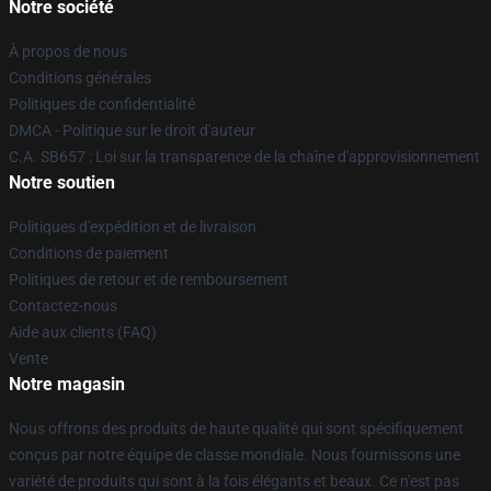
Notre société
À propos de nous
Conditions générales
Politiques de confidentialité
DMCA - Politique sur le droit d'auteur
C.A. SB657 : Loi sur la transparence de la chaîne d'approvisionnement
Notre soutien
Politiques d'expédition et de livraison
Conditions de paiement
Politiques de retour et de remboursement
Contactez-nous
Aide aux clients (FAQ)
Vente
Notre magasin
Nous offrons des produits de haute qualité qui sont spécifiquement
conçus par notre équipe de classe mondiale. Nous fournissons une
variété de produits qui sont à la fois élégants et beaux. Ce n'est pas