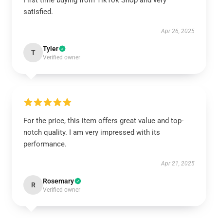
First time buying from TikTok Shop and very
satisfied.
Apr 26, 2025
Tyler
T
Verified owner
For the price, this item offers great value and top-
notch quality. I am very impressed with its
performance.
Apr 21, 2025
Rosemary
R
Verified owner