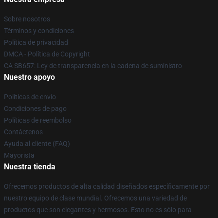
Sobre nosotros
Términos y condiciones
Política de privacidad
DMCA - Política de Copyright
CA SB657: Ley de transparencia en la cadena de suministro
Nuestro apoyo
Políticas de envío
Condiciones de pago
Políticas de reembolso
Contáctenos
Ayuda al cliente (FAQ)
Mayorista
Nuestra tienda
Ofrecemos productos de alta calidad diseñados específicamente por
nuestro equipo de clase mundial. Ofrecemos una variedad de
productos que son elegantes y hermosos. Esto no es sólo para