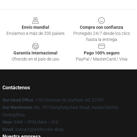
Footer
Envío mundial
Compra con confianza
Enviamos a más de 200 países
Protegido 24/7 desde los clics
hasta la entrega
Garantía internacional
Pago 100% seguro
Ofrecido en el país de uso
PayPal / MasterCard / Visa
Contáctenos
Our Head Office
: 110 Corcoran St, Durham, NC 27701
Our Warehouse
: No. 707 Dongfeng East Road, Yuexiu District,
Guangzhou
Hour
: 9AM – 5PM (Mon – Fri)
Email
: contact@wolfs-rain.shop
Nuestra empresa