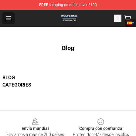
FREE
shipping on orders over $100
Wolf's Rain Shop - Official Wolf's Rain Merchandise Store
Open menu
Blog
BLOG
CATEGORIES
Footer
Envío mundial
Compra con confianza
Enviamos a más de 200 países
Protegido 24/7 desde los clics