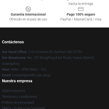
hasta la entrega
Garantía internacional
Pago 100% seguro
Ofrecido en el país de uso
PayPal / MasterCard / Visa
Contáctenos
Our Head Office
: 110 Corcoran St, Durham, NC 27701
Our Warehouse
: No. 707 Dongfeng East Road, Yuexiu District,
Guangzhou
Hour
: 9AM – 5PM (Mon – Fri)
Email
: contact@wolfs-rain.shop
Nuestra empresa
Sobre nosotros
Términos y condiciones
Política de privacidad
DMCA - Política de Copyright