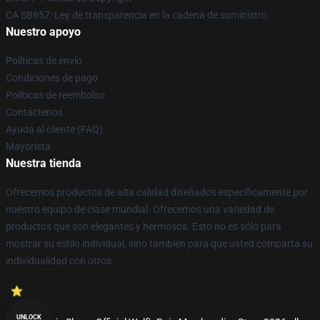
CA SB657: Ley de transparencia en la cadena de suministro
Nuestro apoyo
Políticas de envío
Condiciones de pago
Políticas de reembolso
Contáctenos
Ayuda al cliente (FAQ)
Mayorista
Nuestra tienda
Ofrecemos productos de alta calidad diseñados específicamente por
nuestro equipo de clase mundial. Ofrecemos una variedad de
productos que son elegantes y hermosos. Esto no es sólo para
mostrar su estilo individual, sino también para que usted comparta su
individualidad con otros.
UNLOCK