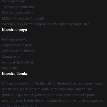
Sobre nosotros
Términos y condiciones
Política de privacidad
DMCA - Política de Copyright
CA SB657: Ley de transparencia en la cadena de suministro
Nuestro apoyo
Políticas de envío
Condiciones de pago
Políticas de reembolso
Contáctenos
Ayuda al cliente (FAQ)
Mayorista
Nuestra tienda
Ofrecemos productos de alta calidad diseñados específicamente por
nuestro equipo de clase mundial. Ofrecemos una variedad de
productos que son elegantes y hermosos. Esto no es sólo para
mostrar su estilo individual, sino también para que usted comparta su
individualidad con otros.