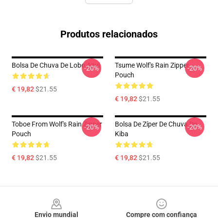
Produtos relacionados
Bolsa De Chuva De Lobo Azul
Tsume Wolf's Rain Zipper
-20%
-20%
Pouch
€ 19,82
$21.55
€ 19,82
$21.55
Toboe From Wolf's Rain Zipper
Bolsa De Zíper De Chuva De
-20%
-20%
Pouch
Kiba
€ 19,82
$21.55
€ 19,82
$21.55
Footer
Envio mundial
Compre com confiança