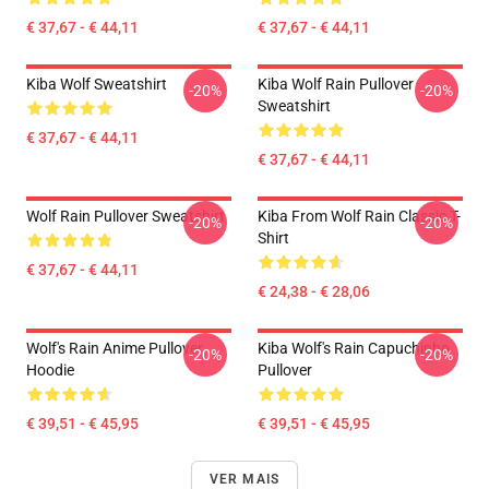
€ 37,67 - € 44,11
€ 37,67 - € 44,11
Kiba Wolf Sweatshirt
Kiba Wolf Rain Pullover
-20%
-20%
Sweatshirt
€ 37,67 - € 44,11
€ 37,67 - € 44,11
Wolf Rain Pullover Sweatshirt
Kiba From Wolf Rain Classic T-
-20%
-20%
Shirt
€ 37,67 - € 44,11
€ 24,38 - € 28,06
Wolf's Rain Anime Pullover
Kiba Wolf's Rain Capuchinho
-20%
-20%
Hoodie
Pullover
€ 39,51 - € 45,95
€ 39,51 - € 45,95
VER MAIS