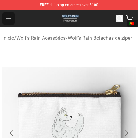
FREE
shipping on orders over $100
Wolf's Rain Shop - Official Wolf's Rain Merchandise Store
Open menu
Início
/
Wolf's Rain Acessórios
/
Wolf's Rain Bolachas de zíper