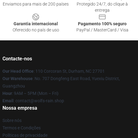
Enviamos para mais de 200 países
Protegido 24/7, do clique à
entrega
Garantia internacional
Pagamento 100% seguro
Oferecido no país de uso
PayPal / MasterCard / Visa
Contacte-nos
Our Head Office
: 110 Corcoran St, Durham, NC 27701
Our Warehouse
: No. 707 Dongfeng East Road, Yuexiu District,
Guangzhou
Hour
: 9AM – 5PM (Mon – Fri)
Email
: contact@wolfs-rain.shop
Nossa empresa
Sobre nós
Termos e Condições
Políticas de privacidade