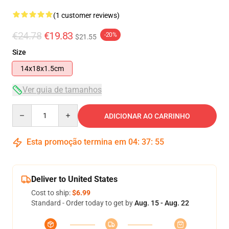
(1 customer reviews)
€24.78
€19.83
-20%
$21.55
Size
14x18x1.5cm
Ver guia de tamanhos
Quantity
ADICIONAR AO CARRINHO
Esta promoção termina em
04
:
37
:
55
Deliver to United States
Cost to ship:
$6.99
Standard - Order today to get by
Aug. 15 - Aug. 22