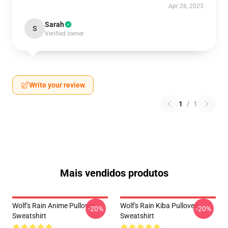
Apr 26, 2025
Sarah
S
Verified owner
Write your review
1
/
1
Mais vendidos produtos
Wolf's Rain Anime Pullover
Wolf's Rain Kiba Pullover
-20%
-20%
Sweatshirt
Sweatshirt