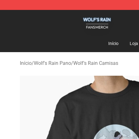
Wolf's Rain Shop - Official Wolf's Rain Merchandise St
Início
Loja
Início
/
Wolf's Rain Pano
/
Wolf's Rain Camisas