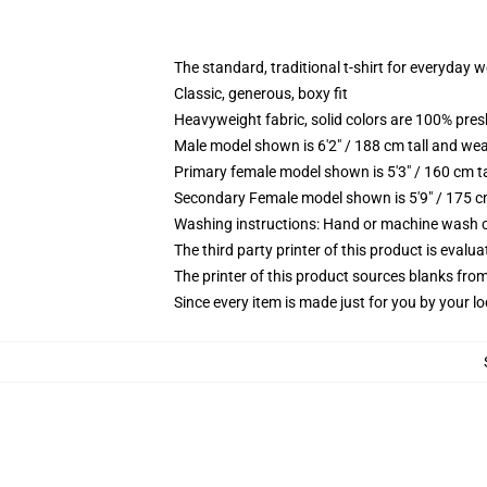
The standard, traditional t-shirt for everyday 
Classic, generous, boxy fit
Heavyweight fabric, solid colors are 100% pre
Male model shown is 6'2" / 188 cm tall and wea
Primary female model shown is 5'3" / 160 cm ta
Secondary Female model shown is 5'9" / 175 c
Washing instructions: Hand or machine wash col
The third party printer of this product is eval
The printer of this product sources blanks fro
Since every item is made just for you by your loc