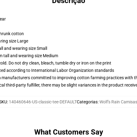
Descrição
wear
shrunk cotton
ring size Large
ll and wearing size Small
m tall and wearing size Medium
d. Do not dry clean, bleach, tumble dry or iron on the print
uated according to International Labor Organization standards
m manufacturers committed to improving cotton farming practices with the
al third-party fulfiller, there may be slight variances in the product receiv
SKU
:
140460646-US-classic-tee-DEFAULT
Categorias
:
Wolf's Rain Camisa
What Customers Say