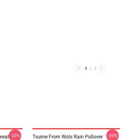
1
/
1
-20%
-20%
weatshirt
Tsume From Wols Rain Pullover