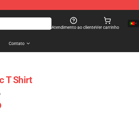
Atendimento ao cliente
Ver carrinho
Contato
c T Shirt
)