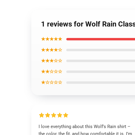
1 reviews for Wolf Rain Class
★★★★★
★★★★☆
★★★☆☆
★★☆☆☆
★☆☆☆☆
I love everything about this Wolf's Rain shirt –
the color, the fit, and how comfortable it is. I’m