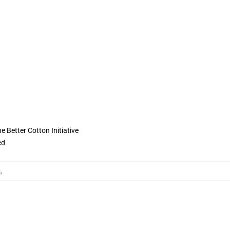
 Better Cotton Initiative
ed
s
,