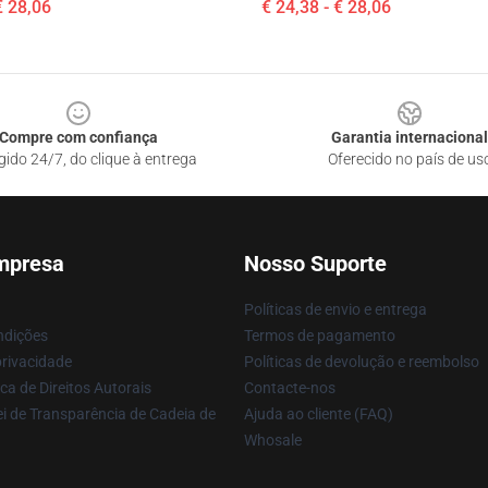
€ 28,06
€ 24,38 - € 28,06
Compre com confiança
Garantia internacional
gido 24/7, do clique à entrega
Oferecido no país de us
mpresa
Nosso Suporte
Políticas de envio e entrega
ndições
Termos de pagamento
privacidade
Políticas de devolução e reembolso
ca de Direitos Autorais
Contacte-nos
i de Transparência de Cadeia de
Ajuda ao cliente (FAQ)
Whosale