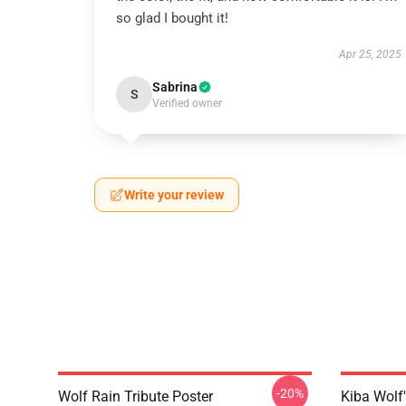
so glad I bought it!
Apr 25, 2025
Sabrina
S
Verified owner
Write your review
-20%
Wolf Rain Tribute Poster
Kiba Wolf'