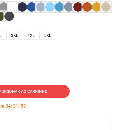
L
3XL
4XL
5XL
ADICIONAR AO CARRINHO
 em
04
:
31
:
52