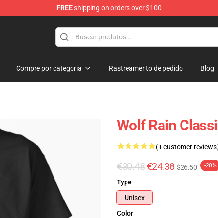
FREE
shipping on orders over $100
ore
Compre por categoria
Rastreamento de pedido
Blog
Wolf Rain Classi
(1 customer reviews
€30.48
€24.38
-20%
$26.50
Type
Unisex
Color