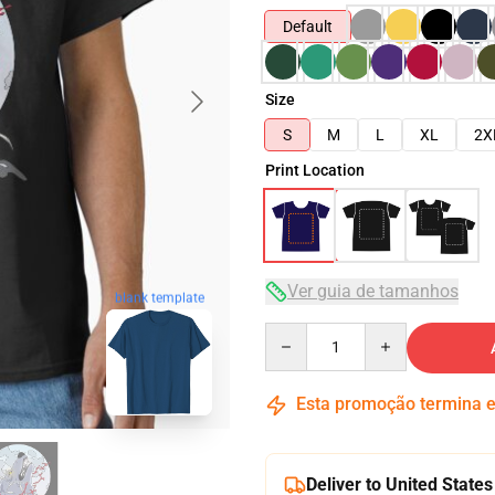
Default
Size
S
M
L
XL
2X
Print Location
Ver guia de tamanhos
blank template
Quantity
Esta promoção termina
Deliver to United States