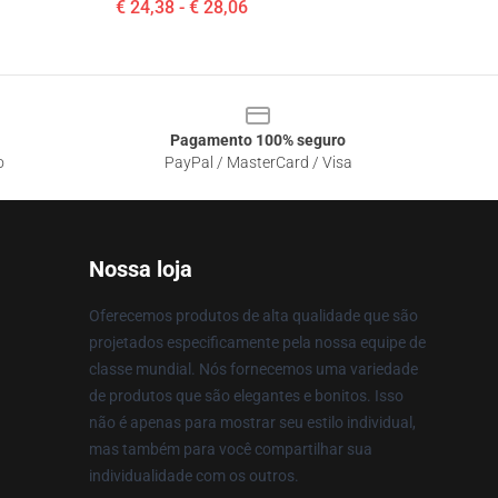
€ 24,38 - € 28,06
Pagamento 100% seguro
o
PayPal / MasterCard / Visa
Nossa loja
Oferecemos produtos de alta qualidade que são
projetados especificamente pela nossa equipe de
classe mundial. Nós fornecemos uma variedade
de produtos que são elegantes e bonitos. Isso
não é apenas para mostrar seu estilo individual,
mas também para você compartilhar sua
individualidade com os outros.