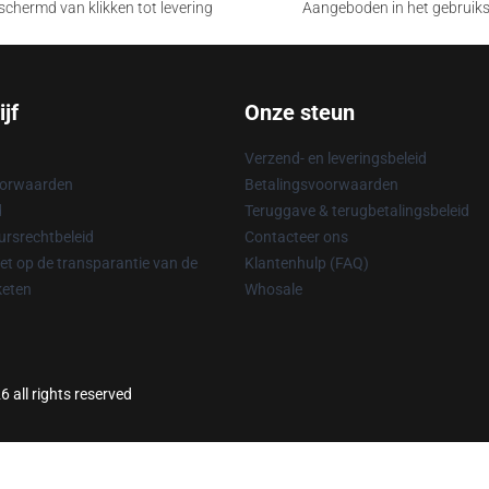
chermd van klikken tot levering
Aangeboden in het gebruik
jf
Onze steun
Verzend- en leveringsbeleid
oorwaarden
Betalingsvoorwaarden
d
Teruggave & terugbetalingsbeleid
rsrechtbeleid
Contacteer ons
t op de transparantie van de
Klantenhulp (FAQ)
keten
Whosale
6 all rights reserved