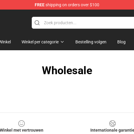
FREE
shipping on orders over $100
ore
Winkel
Winkel per categorie
Bestelling volgen
Blog
Wholesale
Winkel met vertrouwen
Internationale garanti