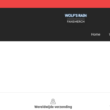
Wolf's Rain Shop - Official Wolf's Rain Merchandise St
Home
Footer
Wereldwijde verzending