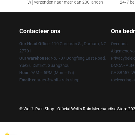
Wij verzenden naar meer dan 200 landen
24/7 bes
Contacteer ons
Ons bedri
Our Head Office
: 110 Corcoran St, Durham, NC
Over ons
27701
Algemene v
Our Warehouse
: No. 707 Dongfeng East Road,
Privacybelei
Yuexiu District, Guangzhou
DMCA - Auteu
Hour
: 9AM – 5PM (Mon – Fri)
CA SB657: We
Email
: contact@wolfs-rain.shop
toeleverings
© Wolf's Rain Shop - Official Wolf's Rain Merchandise Store 202