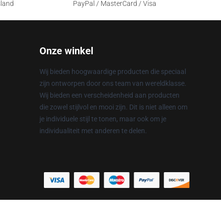
sland
PayPal / MasterCard / Visa
Onze winkel
Wij bieden hoogwaardige producten die speciaal
zijn ontworpen door ons team van wereldklasse.
Wij bieden een verscheidenheid aan producten
die zowel stijlvol en mooi zijn. Dit is niet alleen om
je individuele stijl te tonen, maar ook om je
individualiteit met anderen te delen.