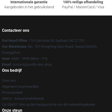
Internationale garantie
100% veilige afhandeling
Aangeboden in het gebruiksland
PayPal / MasterCard / Visa
Contacteer ons
Our Head Office
: 110 Corcoran St, Durham, NC 27701
Our Warehouse
: No. 707 Dongfeng East Road, Yuexiu District,
Guangzhou
Hour
: 9AM – 5PM (Mon – Fri)
Email
: contact@wolfs-rain.shop
Ons bedrijf
Over ons
Algemene voorwaarden
Privacybeleid
DMCA - Auteursrechtbeleid
CA SB657: Wet op de transparantie van de toeleveringsketen
Onze steun