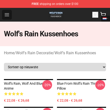
FREE
shipping on orders over $100
Wolf's Rain Shop - Official Wolf's Rain Merchandise Store
Open menu
Wolf's Rain Kussenhoes
Home
/
Wolf's Rain Decoratie
/
Wolf's Rain Kussenhoes
Wolf's Rain, Wolf And Blue
Blue From Wolf's Rain Throw
-20%
-20%
Anime
Pillow
€ 22,08 - € 26,68
€ 22,08 - € 26,68