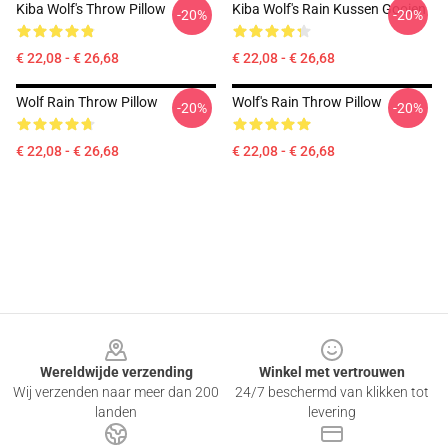
Kiba Wolf's Throw Pillow
Kiba Wolf's Rain Kussen Gooien
-20%
-20%
€ 22,08 - € 26,68
€ 22,08 - € 26,68
Wolf Rain Throw Pillow
Wolf's Rain Throw Pillow
-20%
-20%
€ 22,08 - € 26,68
€ 22,08 - € 26,68
Footer
Wereldwijde verzending
Winkel met vertrouwen
Wij verzenden naar meer dan 200
24/7 beschermd van klikken tot
landen
levering