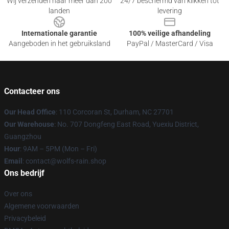
Wij verzenden naar meer dan 200
24/7 beschermd van klikken tot
landen
levering
Internationale garantie
100% veilige afhandeling
Aangeboden in het gebruiksland
PayPal / MasterCard / Visa
Contacteer ons
Our Head Office
: 110 Corcoran St, Durham, NC 27701
Our Warehouse
: No. 707 Dongfeng East Road, Yuexiu District,
Guangzhou
Hour
: 9AM – 5PM (Mon – Fri)
Email
: contact@wolfs-rain.shop
Ons bedrijf
Over ons
Algemene voorwaarden
Privacybeleid