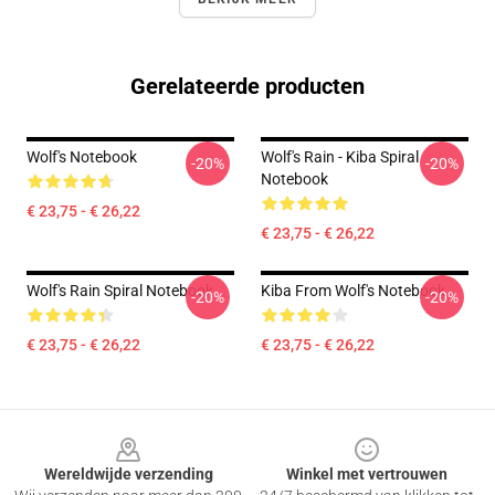
Gerelateerde producten
Wolf's Notebook
Wolf's Rain - Kiba Spiral
-20%
-20%
Notebook
€ 23,75 - € 26,22
€ 23,75 - € 26,22
Wolf's Rain Spiral Notebook
Kiba From Wolf's Notebook
-20%
-20%
€ 23,75 - € 26,22
€ 23,75 - € 26,22
Footer
Wereldwijde verzending
Winkel met vertrouwen