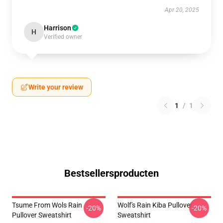
Apr 20, 2025
Harrison
H
Verified owner
Write your review
1
/
1
Bestsellersproducten
Tsume From Wols Rain
Wolf's Rain Kiba Pullover
-20%
-20%
Pullover Sweatshirt
Sweatshirt