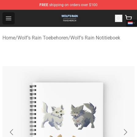
FREE
shipping on orders over $100
Wolf's Rain Shop - Official Wolf's Rain Merchandise Store
Open menu
Home
/
Wolf's Rain Toebehoren
/
Wolf's Rain Notitieboek