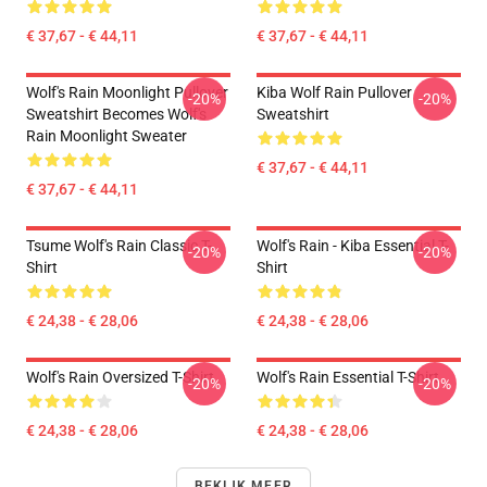
€ 37,67 - € 44,11
€ 37,67 - € 44,11
Wolf's Rain Moonlight Pullover
Kiba Wolf Rain Pullover
-20%
-20%
Sweatshirt Becomes Wolf's
Sweatshirt
Rain Moonlight Sweater
€ 37,67 - € 44,11
€ 37,67 - € 44,11
Tsume Wolf's Rain Classic T-
Wolf's Rain - Kiba Essential T-
-20%
-20%
Shirt
Shirt
€ 24,38 - € 28,06
€ 24,38 - € 28,06
Wolf's Rain Oversized T-Shirt
Wolf's Rain Essential T-Shirt
-20%
-20%
€ 24,38 - € 28,06
€ 24,38 - € 28,06
BEKIJK MEER