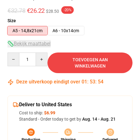
€32.78
€26.22
-20%
$28.50
Size
A5 - 14,8x21cm
A6 - 10x14cm
Bekijk maattabel
Quantity
TOEVOEGEN AAN
WINKELWAGEN
Deze uitverkoop eindigt over
01
:
53
:
53
Deliver to United States
Cost to ship:
$6.99
Standard - Order today to get by
Aug. 14 - Aug. 21
Production
Shipping
Delivered