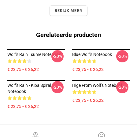
BEKIJK MEER
Gerelateerde producten
Wolf's Rain Tsume Notebook
Blue Wolf's Notebook
-20%
-20%
€ 23,75 - € 26,22
€ 23,75 - € 26,22
Wolf's Rain - Kiba Spiral
Hige From Wolf's Notebook
-20%
-20%
Notebook
€ 23,75 - € 26,22
€ 23,75 - € 26,22
Footer