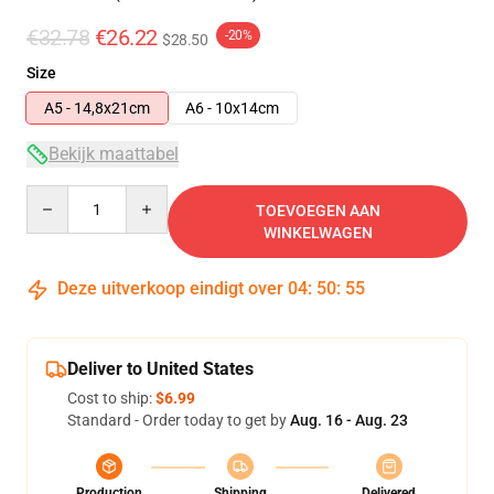
€32.78
€26.22
-20%
$28.50
Size
A5 - 14,8x21cm
A6 - 10x14cm
Bekijk maattabel
Quantity
TOEVOEGEN AAN
WINKELWAGEN
Deze uitverkoop eindigt over
04
:
50
:
54
Deliver to United States
Cost to ship:
$6.99
Standard - Order today to get by
Aug. 16 - Aug. 23
Production
Shipping
Delivered