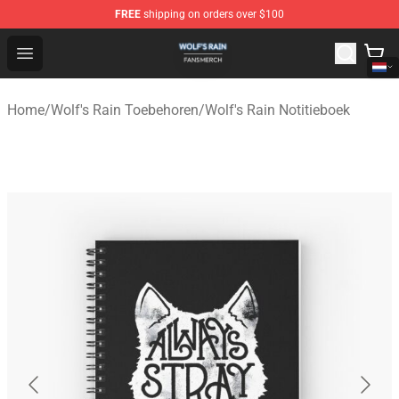
FREE
shipping on orders over $100
Wolf's Rain Shop - Official Wolf's Rain Merchandise Store
Open menu
Home
/
Wolf's Rain Toebehoren
/
Wolf's Rain Notitieboek