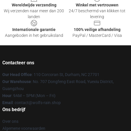
Wereldwijde verzending
Winkel met vertrouwen
Wij verzenden naar meer dan 200
24/7 beschermd van klikken tot
landen
levering
Internationale garantie
100% veilige afhandeling
Aangeboden in het gebruiksland
PayPal / MasterCard / Visa
Contacteer ons
Our Head Office
: 110 Corcoran St, Durham, NC 27701
Our Warehouse
: No. 707 Dongfeng East Road, Yuexiu District,
Guangzhou
Hour
: 9AM – 5PM (Mon – Fri)
Email
: contact@wolfs-rain.shop
Ons bedrijf
Over ons
Algemene voorwaarden