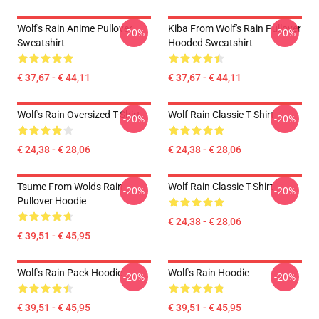
Wolf's Rain Anime Pullover
Kiba From Wolf's Rain Pullover
-20%
-20%
Sweatshirt
Hooded Sweatshirt
€ 37,67 - € 44,11
€ 37,67 - € 44,11
Wolf's Rain Oversized T-Shirt
Wolf Rain Classic T Shirt
-20%
-20%
€ 24,38 - € 28,06
€ 24,38 - € 28,06
Tsume From Wolds Rain
Wolf Rain Classic T-Shirt
-20%
-20%
Pullover Hoodie
€ 24,38 - € 28,06
€ 39,51 - € 45,95
Wolf's Rain Pack Hoodie
Wolf's Rain Hoodie
-20%
-20%
€ 39,51 - € 45,95
€ 39,51 - € 45,95