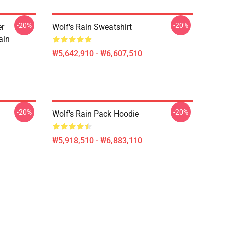
-20%
-20%
er
Wolf's Rain Sweatshirt
ain
₩5,642,910 - ₩6,607,510
-20%
-20%
Wolf's Rain Pack Hoodie
₩5,918,510 - ₩6,883,110