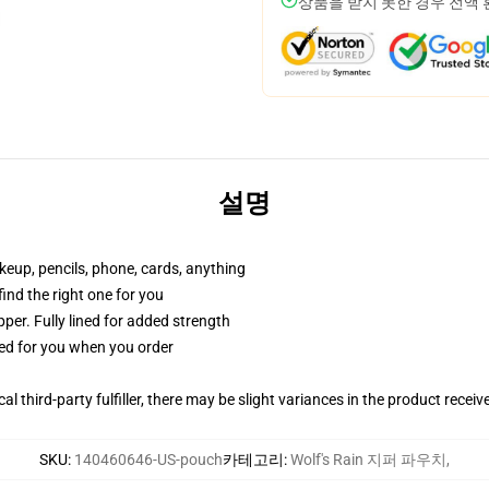
상품을 받지 못한 경우 전액
설명
akeup, pencils, phone, cards, anything
 find the right one for you
per. Fully lined for added strength
ted for you when you order
al third-party fulfiller, there may be slight variances in the product receiv
SKU
:
140460646-US-pouch
카테고리
:
Wolf's Rain 지퍼 파우치
,