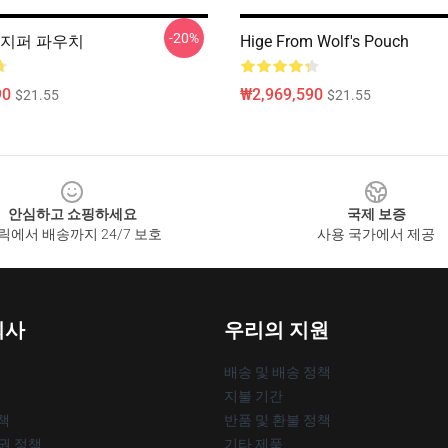
-20%
비 지퍼 파우치
Hige From Wolf's Pouch
90
₩2,969,590
$21.55
$21.55
안심하고 쇼핑하세요
국제 보증
릭에서 배송까지 24/7 보호
사용 국가에서 제공
회사
우리의 지원
배송 및 배송 정책
지불 기간
책
반품 및 환불 정책
작권 정책
기타 제품