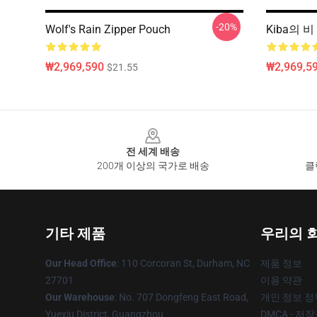
-20%
Wolf's Rain Zipper Pouch
Kiba의 
₩2,969,590
₩2,969,5
$21.55
Footer
전 세계 배송
200개 이상의 국가로 배송
클
기타 제품
우리의 
Our Head Office
: 110 Corcoran St, Durham, NC
제품 정보
27701
이용 약관
Our Warehouse
: No. 707 Dongfeng East Road,
개인 정보 정
Yuexiu District, Guangzhou
DMCA - 저