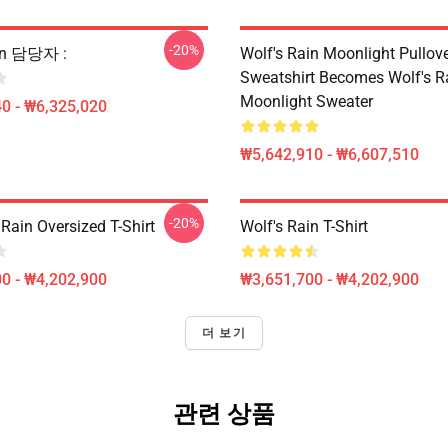
-20%
ain 담당자 :
Wolf's Rain Moonlight Pullov
Sweatshirt Becomes Wolf's R
Moonlight Sweater
0 - ₩6,325,020
₩5,642,910 - ₩6,607,510
-20%
Rain Oversized T-Shirt
Wolf's Rain T-Shirt
0 - ₩4,202,900
₩3,651,700 - ₩4,202,900
더 보기
관련 상품