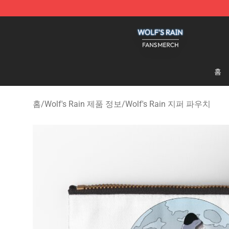
Wolf's Rain Shop - Official Wolf's Rain Merchandise St
홈
홈
/
Wolf's Rain 제품 정보
/
Wolf's Rain 지퍼 파우치