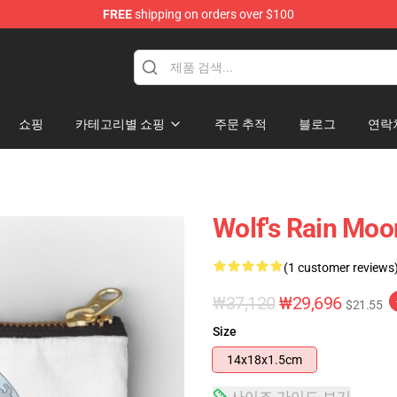
FREE
shipping on orders over $100
ore
쇼핑
카테고리별 쇼핑
주문 추적
블로그
연락
Wolf's Rain Moo
(1 customer reviews
₩37,120
₩29,696
$21.55
Size
14x18x1.5cm
사이즈 가이드 보기