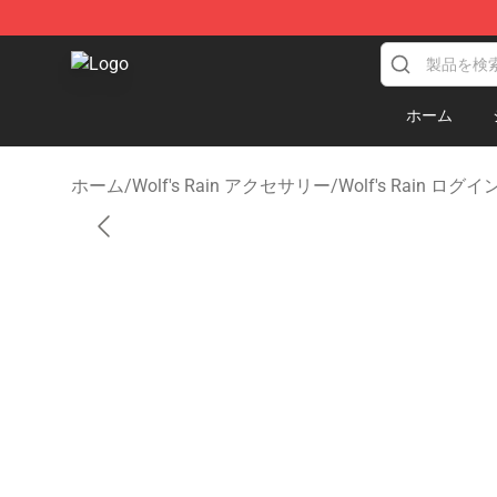
Wolf's Rain Shop - Official Wolf's Rain Merchandise St
ホーム
ホーム
/
Wolf's Rain アクセサリー
/
Wolf's Rain ログイ