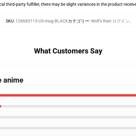
al third-party fulfiller, there may be slight variances in the product receiv
SKU
:
126683115-US-mug-BLACK
カテゴリー
:
Wolf's Rain ログイン
,
What Customers Say
ue anime