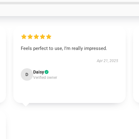
Feels perfect to use, I’m really impressed.
Apr 21, 2025
Daisy
D
Verified owner