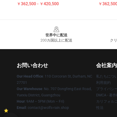
￥362,500 - ￥420,500
￥362,500
Footer
世界中に配送
200カ国以上に配送
クリ
お問い合わせ
会社案内
Our Head Office
: 110 Corcoran St, Durham, NC
私たちにつ
27701
利用規約
Our Warehouse
: No. 707 Dongfeng East Road,
プライバシ
Yuexiu District, Guangzhou
DMCA - 
Hour
: 9AM – 5PM (Mon – Fri)
カリフォルニ
Email
: contact@wolfs-rain.shop
性法