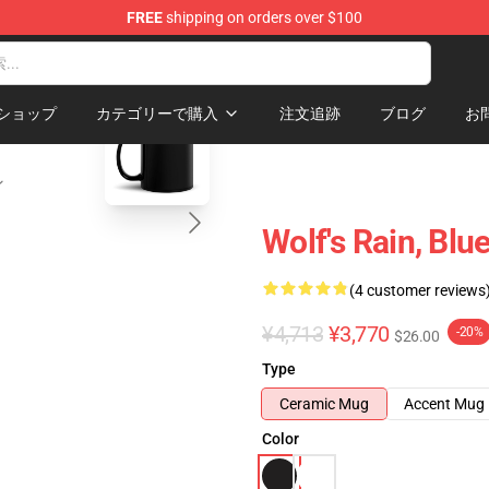
FREE
shipping on orders over $100
ore
blank template
ショップ
カテゴリーで購入
注文追跡
ブログ
お
ン
Wolf's Rain, Blu
(4 customer reviews
¥4,713
¥3,770
-20%
$26.00
Type
Ceramic Mug
Accent Mug
Color