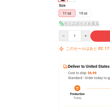
Size
11 oz
15 oz
サイズガイドを見る
Quantity
このセールはあと
02
:
17
Deliver to United States
Cost to ship:
$6.99
Standard - Order today to g
Production
Today