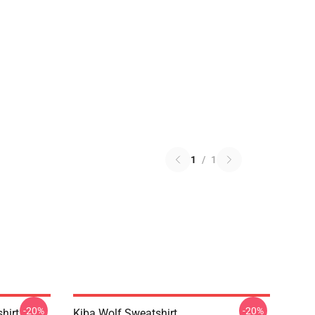
1
/
1
-20%
-20%
hirt
Kiba Wolf Sweatshirt