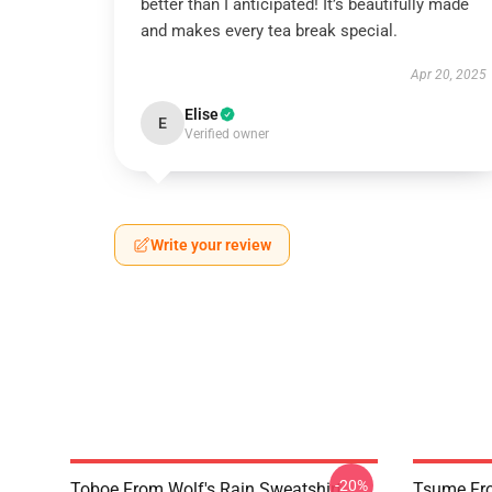
better than I anticipated! It’s beautifully made
and makes every tea break special.
Apr 20, 2025
Elise
E
Verified owner
Write your review
-20%
Toboe From Wolf's Rain Sweatshirt
Tsume Fro