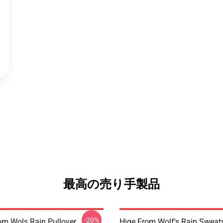
最高の売り手製品
-20%
m Wols Rain Pullover
Hige From Wolf's Rain Sweats