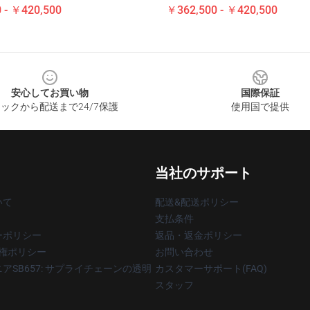
 - ￥420,500
￥362,500 - ￥420,500
安心してお買い物
国際保証
ックから配送まで24/7保護
使用国で提供
当社のサポート
いて
配送&配送ポリシー
支払条件
ーポリシー
返品・返金ポリシー
著作権ポリシー
お問い合わせ
アSB657: サプライチェーンの透明
カスタマーサポート(FAQ)
スタッフ