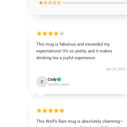
★☆☆☆☆
This mug is fabulous and exceeded my
expectations! It’s so pretty, and it makes
drinking tea a joyful experience.
Apr 26, 2025
Cody
C
Verified owner
This Wolf's Rain mug is absolutely charming—