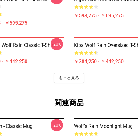
t
￥593,775 - ￥695,275
 - ￥695,275
-20%
Wolf Rain Classic T-Shirt
Kiba Wolf Rain Oversized T-Sh
 - ￥442,250
￥384,250 - ￥442,250
もっと見る
関連商品
-20%
n - Classic Mug
Wolf's Rain Moonlight Mug