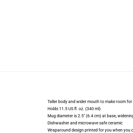
Taller body and wider mouth to make room for
Holds 11.5 US fl. oz. (340 ml)
Mug diameter is 2.5" (6.4 cm) at base, widening
Dishwasher and microwave safe ceramic
Wraparound design printed for you when you 