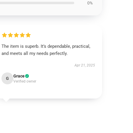
0%
The item is superb. It’s dependable, practical,
and meets all my needs perfectly.
Apr 21, 2025
Grace
G
Verified owner