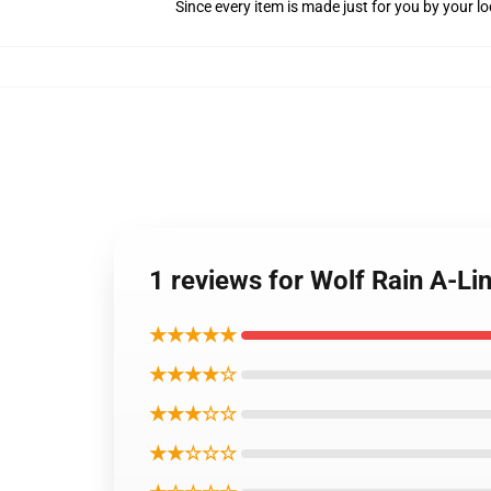
Since every item is made just for you by your loc
1 reviews for Wolf Rain A-Li
★★★★★
★★★★☆
★★★☆☆
★★☆☆☆