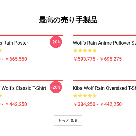
最高の売り手製品
-20%
s Rain Poster
Wolf's Rain Anime Pullover S
 - ￥665,550
￥593,775 - ￥695,275
-20%
Wolf's Classic T-Shirt
Kiba Wolf Rain Oversized T-Sh
 - ￥442,250
￥384,250 - ￥442,250
もっと見る