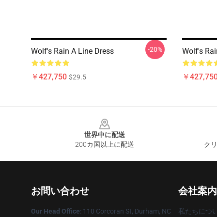
-20%
Wolf's Rain A Line Dress
Wolf's Ra
￥427,750
￥427,75
$29.5
Footer
世界中に配送
200カ国以上に配送
クリ
お問い合わせ
会社案内
Our Head Office
: 110 Corcoran St, Durham, NC
私たちにつ