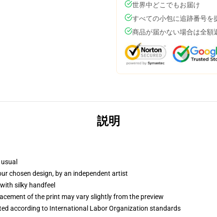
世界中どこでもお届け
すべての小包に追跡番号を
商品が届かない場合は全額
説明
 usual
your chosen design, by an independent artist
with silky handfeel
lacement of the print may vary slightly from the preview
uated according to International Labor Organization standards