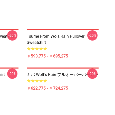
-20%
-20%
weatshirt
Tsume From Wols Rain Pullover
Sweatshirt
￥593,775 - ￥695,275
-20%
-20%
irt
キバ Wolf's Rain プルオーバーパーカー
￥622,775 - ￥724,275