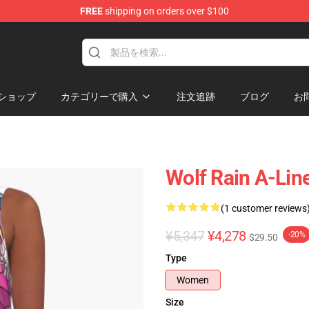
FREE
shipping on orders over $100
ore
ショップ
カテゴリーで購入
注文追跡
ブログ
お
Wolf Rain A-Lin
(1 customer reviews
¥5,347
¥4,278
-20%
$29.50
Type
Women
Size