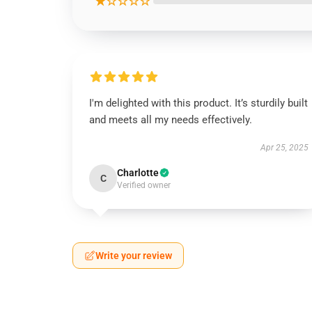
★☆☆☆☆
I'm delighted with this product. It’s sturdily built
and meets all my needs effectively.
Apr 25, 2025
Charlotte
C
Verified owner
Write your review