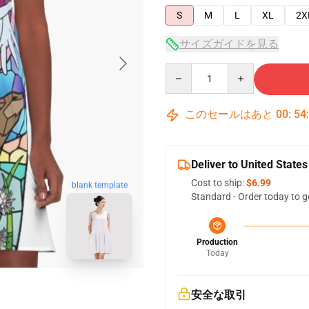
S
M
L
XL
2X
サイズガイドを見る
Quantity
このセールはあと
00
:
54
Deliver to United States
Cost to ship:
$6.99
blank template
Standard - Order today to g
Production
Today
安全な取引