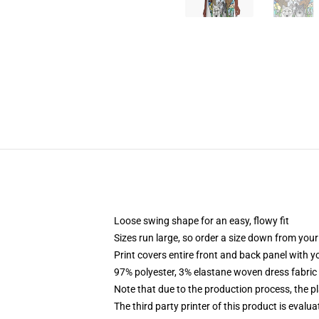
Loose swing shape for an easy, flowy fit
Sizes run large, so order a size down from your
Print covers entire front and back panel with 
97% polyester, 3% elastane woven dress fabric 
Note that due to the production process, the p
The third party printer of this product is eval