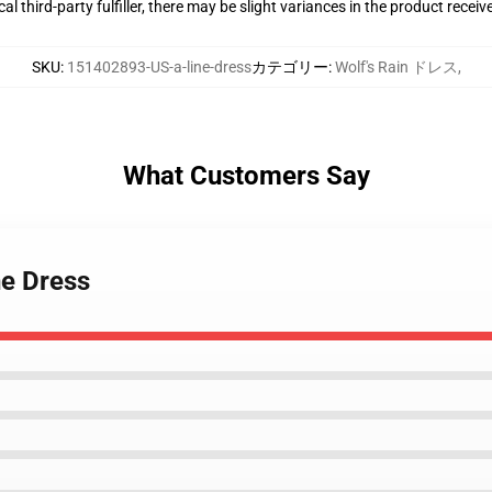
al third-party fulfiller, there may be slight variances in the product receiv
SKU
:
151402893-US-a-line-dress
カテゴリー
:
Wolf's Rain ドレス
,
What Customers Say
ne Dress