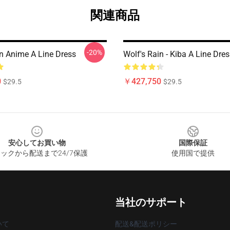
関連商品
-20%
in Anime A Line Dress
Wolf's Rain - Kiba A Line Dre
0
￥427,750
$29.5
$29.5
安心してお買い物
国際保証
ックから配送まで24/7保護
使用国で提供
当社のサポート
いて
配送&配送ポリシー