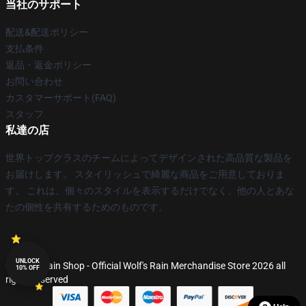
当社のサポート
配送&配送ポリシー
支払条件
返品・返金ポリシー
お問い合わせ
カスタマーサポート(FAQ)
スタッフ
私達の店
世界トップクラスのチームによってデザインされた高品質な製品を
お届けします。 スタイリッシュで綺麗な商品をご用意しておりま
す。 これは、個々のスタイルを表示するだけでなく、他の人とあな
たの個性を共有するためのものです。
UNLOCK
© Wolf's Rain Shop - Official Wolf's Rain Merchandise Store 2026 all
10% OFF
rights reserved