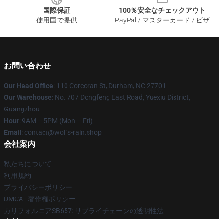
国際保証
100％安全なチェックアウト
使用国で提供
PayPal / マスターカード / ビザ
お問い合わせ
Our Head Office
: 110 Corcoran St, Durham, NC 27701
Our Warehouse
: No. 707 Dongfeng East Road, Yuexiu District,
Guangzhou
Hour
: 9AM – 5PM (Mon – Fri)
Email
: contact@wolfs-rain.shop
会社案内
私たちについて
利用規約
プライバシーポリシー
DMCA - 著作権ポリシー
カリフォルニアSB657: サプライチェーンの透明性法