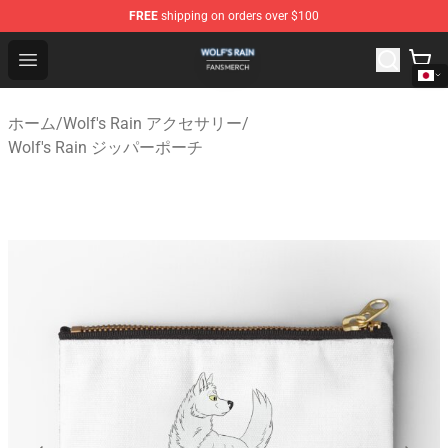
FREE
shipping on orders over $100
Wolf's Rain Shop - Official Wolf's Rain Merchandise Store
Open menu
ホーム
/
Wolf's Rain アクセサリー
/
Wolf's Rain ジッパーポーチ