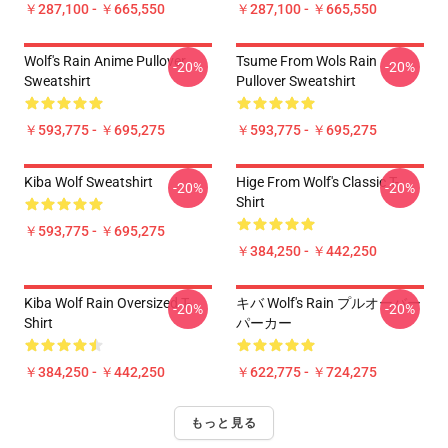
￥287,100 - ￥665,550
￥287,100 - ￥665,550
Wolf's Rain Anime Pullover
Tsume From Wols Rain
-20%
-20%
Sweatshirt
Pullover Sweatshirt
￥593,775 - ￥695,275
￥593,775 - ￥695,275
Kiba Wolf Sweatshirt
Hige From Wolf's Classic T-
-20%
-20%
Shirt
￥593,775 - ￥695,275
￥384,250 - ￥442,250
Kiba Wolf Rain Oversized T-
キバ Wolf's Rain プルオーバー
-20%
-20%
Shirt
パーカー
￥384,250 - ￥442,250
￥622,775 - ￥724,275
もっと見る