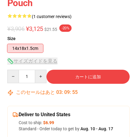
Pouch
(1 customer reviews)
¥3,906
¥3,125
-20%
$21.55
Size
14x18x1.5cm
サイズガイドを見る
Quantity
カートに追加
このセールはあと
03
:
09
:
55
Deliver to United States
Cost to ship:
$6.99
Standard - Order today to get by
Aug. 10 - Aug. 17