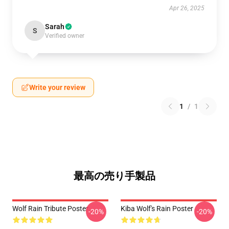
Apr 26, 2025
Sarah
S
Verified owner
Write your review
1
/
1
最高の売り手製品
Wolf Rain Tribute Poster
Kiba Wolf's Rain Poster
-20%
-20%