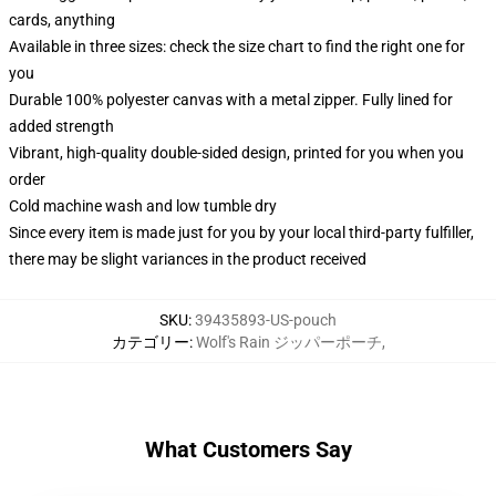
cards, anything
Available in three sizes: check the size chart to find the right one for
you
Durable 100% polyester canvas with a metal zipper. Fully lined for
added strength
Vibrant, high-quality double-sided design, printed for you when you
order
Cold machine wash and low tumble dry
Since every item is made just for you by your local third-party fulfiller,
there may be slight variances in the product received
SKU
:
39435893-US-pouch
カテゴリー
:
Wolf's Rain ジッパーポーチ
,
What Customers Say