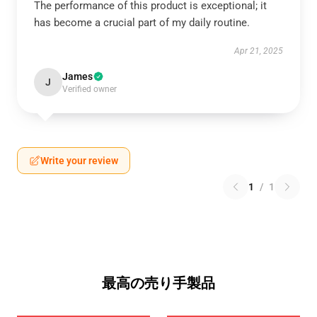
The performance of this product is exceptional; it
has become a crucial part of my daily routine.
Apr 21, 2025
James
J
Verified owner
Write your review
1
/
1
最高の売り手製品