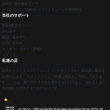
DMCA - 著作権ポリシー
カリフォルニアSB657: サプライチェーンの透明性法
当社のサポート
配送&配送ポリシー
支払条件
返品・返金ポリシー
お問い合わせ
カスタマーサポート(FAQ)
スタッフ
私達の店
世界トップクラスのチームによってデザインされた高品質な製品を
お届けします。 スタイリッシュで綺麗な商品をご用意しておりま
す。 これは、個々のスタイルを表示するだけでなく、他の人とあな
たの個性を共有するためのものです。
UNLOCK
© Wolf's Rain Shop - Official Wolf's Rain Merchandise Store 2026 all
10% OFF