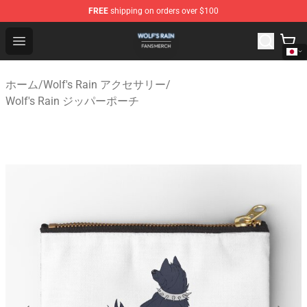
FREE
shipping on orders over $100
Wolf's Rain Shop - Official Wolf's Rain Merchandise Store
Open menu
ホーム
/
Wolf's Rain アクセサリー
/
Wolf's Rain ジッパーポーチ