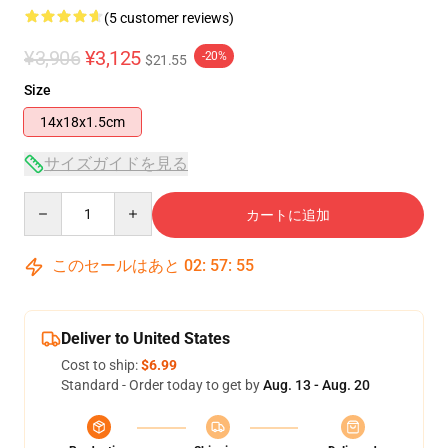
(5 customer reviews)
¥3,906
¥3,125
-20%
$21.55
Size
14x18x1.5cm
サイズガイドを見る
Quantity
カートに追加
このセールはあと
02
:
57
:
55
Deliver to United States
Cost to ship:
$6.99
Standard - Order today to get by
Aug. 13 - Aug. 20