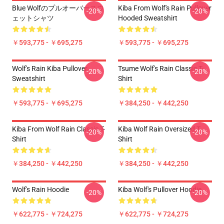
Blue Wolfのプルオーバースウ
Kiba From Wolf's Rain Pullover
-20%
-20%
ェットシャツ
Hooded Sweatshirt
￥593,775 - ￥695,275
￥593,775 - ￥695,275
Wolf's Rain Kiba Pullover
Tsume Wolf's Rain Classic T-
-20%
-20%
Sweatshirt
Shirt
￥593,775 - ￥695,275
￥384,250 - ￥442,250
Kiba From Wolf Rain Classic T-
Kiba Wolf Rain Oversized T-
-20%
-20%
Shirt
Shirt
￥384,250 - ￥442,250
￥384,250 - ￥442,250
Wolf's Rain Hoodie
Kiba Wolf's Pullover Hoodie
-20%
-20%
￥622,775 - ￥724,275
￥622,775 - ￥724,275