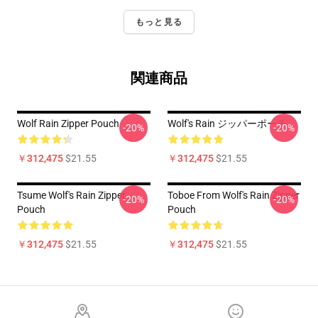
もっと見る
関連商品
Wolf Rain Zipper Pouch
Wolf's Rain ジッパーポーチ
-20%
-20%
￥312,475
$21.55
￥312,475
$21.55
Tsume Wolf's Rain Zipper
Toboe From Wolf's Rain Zipper
-20%
-20%
Pouch
Pouch
￥312,475
$21.55
￥312,475
$21.55
Footer