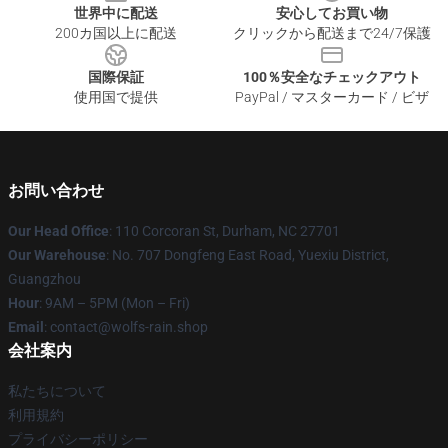
世界中に配送
安心してお買い物
200カ国以上に配送
クリックから配送まで24/7保護
国際保証
100％安全なチェックアウト
使用国で提供
PayPal / マスターカード / ビザ
お問い合わせ
Our Head Office
: 110 Corcoran St, Durham, NC 27701
Our Warehouse
: No. 707 Dongfeng East Road, Yuexiu District,
Guangzhou
Hour
: 9AM – 5PM (Mon – Fri)
Email
: contact@wolfs-rain.shop
会社案内
私たちについて
利用規約
プライバシーポリシー