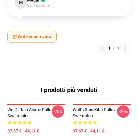
Megan
M
Verified owner
Write your review
1
/
1
I prodotti più venduti
Wolf's Rain Anime Pullover
Wolf's Rain Kiba Pullover
-20%
-20%
Sweatshirt
Sweatshirt
37,67 € - 44,11 €
37,67 € - 44,11 €