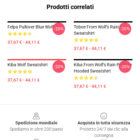
Prodotti correlati
Felpa Pullover Blue Wolf
Toboe From Wolf's Rain
-20%
-20%
Sweatshirt
37,67 € - 44,11 €
37,67 € - 44,11 €
Kiba Wolf Sweatshirt
Kiba From Wolf's Rain Pullover
-20%
-20%
Hooded Sweatshirt
37,67 € - 44,11 €
37,67 € - 44,11 €
Footer
Spedizione mondiale
Acquista in tutta sicurezza
Spediamo in oltre 200 paesi
Protetto 24/7 dai clic alla
consegna