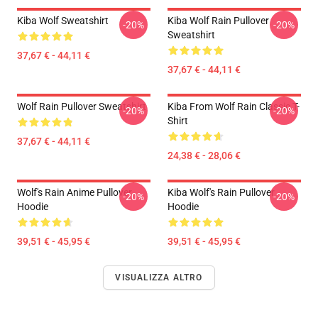
Kiba Wolf Sweatshirt
Kiba Wolf Rain Pullover
-20%
-20%
Sweatshirt
37,67 € - 44,11 €
37,67 € - 44,11 €
Wolf Rain Pullover Sweatshirt
Kiba From Wolf Rain Classic T-
-20%
-20%
Shirt
37,67 € - 44,11 €
24,38 € - 28,06 €
Wolf's Rain Anime Pullover
Kiba Wolf's Rain Pullover
-20%
-20%
Hoodie
Hoodie
39,51 € - 45,95 €
39,51 € - 45,95 €
VISUALIZZA ALTRO