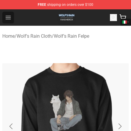
FREE
shipping on orders over $100
Wolf's Rain Shop - Official Wolf's Rain Merchandise Store
Open menu
Home
/
Wolf's Rain Cloth
/
Wolf's Rain Felpe