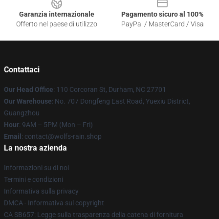
Garanzia internazionale
Pagamento sicuro al 100%
Offerto nel paese di utilizzo
PayPal / MasterCard / Visa
Contattaci
Our Head Office
: 110 Corcoran St, Durham, NC 27701
Our Warehouse
: No. 707 Dongfeng East Road, Yuexiu District,
Guangzhou
Hour
: 9AM – 5PM (Mon – Fri)
Email
: contact@wolfs-rain.shop
La nostra azienda
Informazioni su di noi
Termini e condizioni
Informativa sulla privacy
DMCA - Informativa sul copyright
CA SB657: Legge sulla trasparenza della catena di fornitura