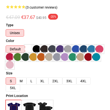
(3 customer reviews)
€47.09
€37.67
-20%
$40.95
Type
Unisex
Color
Default
Size
S
M
L
XL
2XL
3XL
4XL
5XL
Print Location