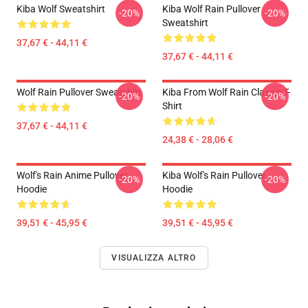
Kiba Wolf Sweatshirt
Kiba Wolf Rain Pullover
-20%
-20%
Sweatshirt
37,67 € - 44,11 €
37,67 € - 44,11 €
Wolf Rain Pullover Sweatshirt
Kiba From Wolf Rain Classic T-
-20%
-20%
Shirt
37,67 € - 44,11 €
24,38 € - 28,06 €
Wolf's Rain Anime Pullover
Kiba Wolf's Rain Pullover
-20%
-20%
Hoodie
Hoodie
39,51 € - 45,95 €
39,51 € - 45,95 €
VISUALIZZA ALTRO