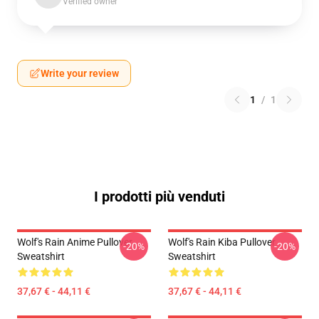
Verified owner
Write your review
1
/
1
I prodotti più venduti
Wolf's Rain Anime Pullover
Wolf's Rain Kiba Pullover
-20%
-20%
Sweatshirt
Sweatshirt
37,67 € - 44,11 €
37,67 € - 44,11 €