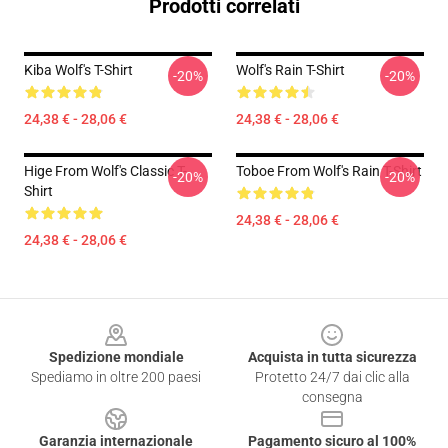
Prodotti correlati
Kiba Wolf's T-Shirt
Wolf's Rain T-Shirt
-20%
-20%
24,38 € - 28,06 €
24,38 € - 28,06 €
Hige From Wolf's Classic T-
Toboe From Wolf's Rain T-Shirt
-20%
-20%
Shirt
24,38 € - 28,06 €
24,38 € - 28,06 €
Footer
Spedizione mondiale
Acquista in tutta sicurezza
Spediamo in oltre 200 paesi
Protetto 24/7 dai clic alla
consegna
Garanzia internazionale
Pagamento sicuro al 100%