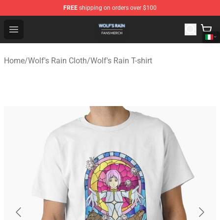
FREE
shipping on orders over $100
Wolf's Rain Shop - Official Wolf's Rain Merchandise Store
Open menu
Home
/
Wolf's Rain Cloth
/
Wolf's Rain T-shirt