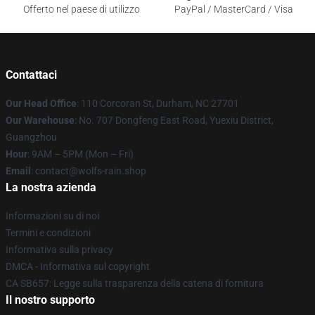
Offerto nel paese di utilizzo
PayPal / MasterCard / Visa
Contattaci
Our Head Office
: 110 Corcoran St, Durham, NC 27701
Our Warehouse
: No. 707 Dongfeng East Road, Yuexiu District,
Guangzhou
Hour
: 9AM – 5PM (Mon – Fri)
Email
: contact@wolfs-rain.shop
La nostra azienda
Informazioni su di noi
Termini e condizioni
Informativa sulla privacy
DMCA - Informativa sul copyright
CA SB657: Legge sulla trasparenza della catena di fornitura
Il nostro supporto