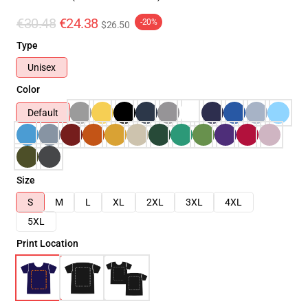
€30.48
€24.38
-20%
$26.50
Type
Unisex
Color
Default
Size
S
M
L
XL
2XL
3XL
4XL
5XL
Print Location