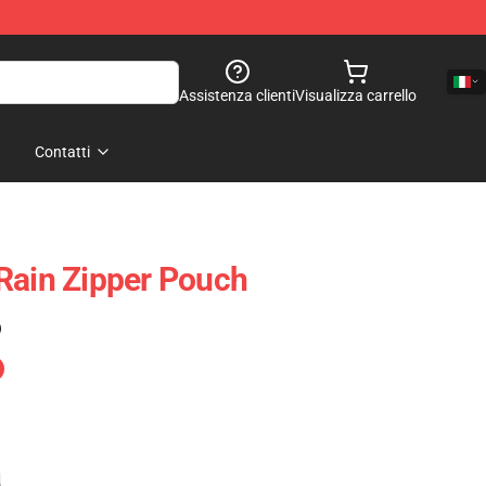
Assistenza clienti
Visualizza carrello
Contatti
Rain Zipper Pouch
)
e