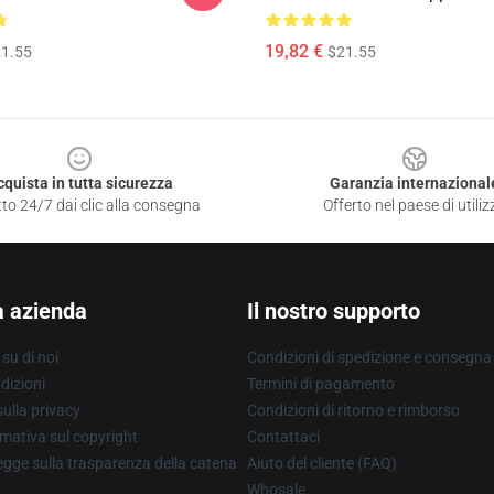
19,82 €
1.55
$21.55
cquista in tutta sicurezza
Garanzia internazional
to 24/7 dai clic alla consegna
Offerto nel paese di utiliz
a azienda
Il nostro supporto
su di noi
Condizioni di spedizione e consegna
dizioni
Termini di pagamento
ulla privacy
Condizioni di ritorno e rimborso
mativa sul copyright
Contattaci
gge sulla trasparenza della catena
Aiuto del cliente (FAQ)
Whosale