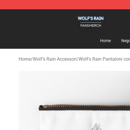
Wolf's Rain Shop - Official Wolf's Rain Merchandise St
Home
Nego
Home
/
Wolf's Rain Accessori
/
Wolf's Rain Pantaloni co