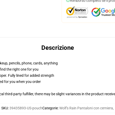
Rimborso completo se il pro
Descrizione
akeup, pencils, phone, cards, anything
 find the right one for you
per. Fully lined for added strength
ted for you when you order
al third-party fulfiller, there may be slight variances in the product receiv
SKU
:
39435893-US-pouch
Categorie
:
Wolf's Rain Pantaloni con cerniera
,