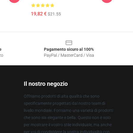
19,82 €
$21.55
e
Pagamento sicuro al 100%
zo
PayPal / MasterCard / Visa
Il nostro negozio
Offriamo prodotti di alta qualità che sono
specificamente progettati dal nostro team di
livello mondiale. Forniamo una varietà di prodotti
che sono sia elegante e bella. Questo non è solo
per mostrare il vostro stile individuale, ma anche
per voi di condividere la vostra individualità con