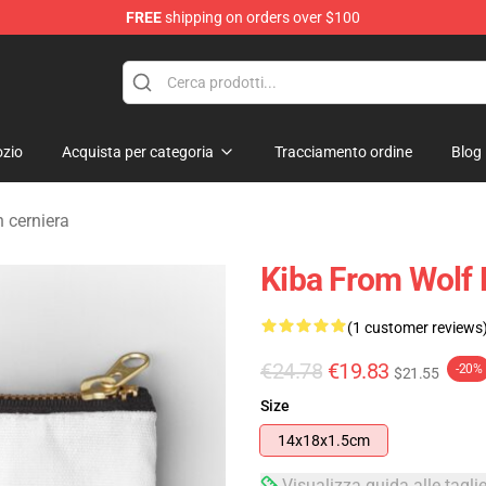
FREE
shipping on orders over $100
ore
zio
Acquista per categoria
Tracciamento ordine
Blog
n cerniera
Kiba From Wolf 
(1 customer reviews
€24.78
€19.83
-20%
$21.55
Size
14x18x1.5cm
Visualizza guida alle tagli