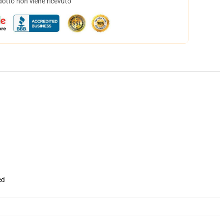
dotto non viene ricevuto
ed