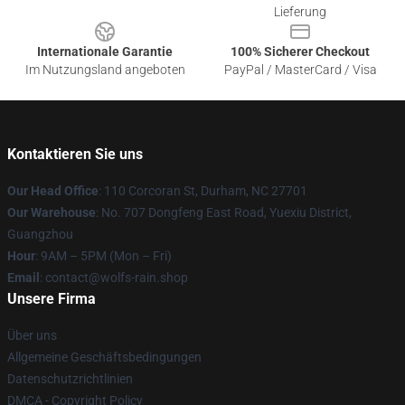
Lieferung
Internationale Garantie
100% Sicherer Checkout
Im Nutzungsland angeboten
PayPal / MasterCard / Visa
Kontaktieren Sie uns
Our Head Office
: 110 Corcoran St, Durham, NC 27701
Our Warehouse
: No. 707 Dongfeng East Road, Yuexiu District,
Guangzhou
Hour
: 9AM – 5PM (Mon – Fri)
Email
: contact@wolfs-rain.shop
Unsere Firma
Über uns
Allgemeine Geschäftsbedingungen
Datenschutzrichtlinien
DMCA - Copyright Policy