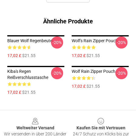
Ähnliche Produkte
Blauer Wolf Regenbeutel
Wolf's Rain Zipper Pouch
-20%
-20%
17,02 £
$21.55
17,02 £
$21.55
Kiba's Regen
Wolf Rain Zipper Pouch
-20%
-20%
Reißverschlusstasche
17,02 £
$21.55
17,02 £
$21.55
Footer
Weltweiter Versand
Kaufen Sie mit Vertrauen
Wir versenden in über 200 Länder
24/7 Schutz von Klicks bis zur