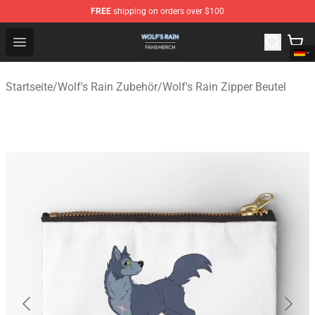
FREE
shipping on orders over $100
Wolf's Rain Shop - Official Wolf's Rain Merchandise Store
Open menu
Startseite
/
Wolf's Rain Zubehör
/
Wolf's Rain Zipper Beutel