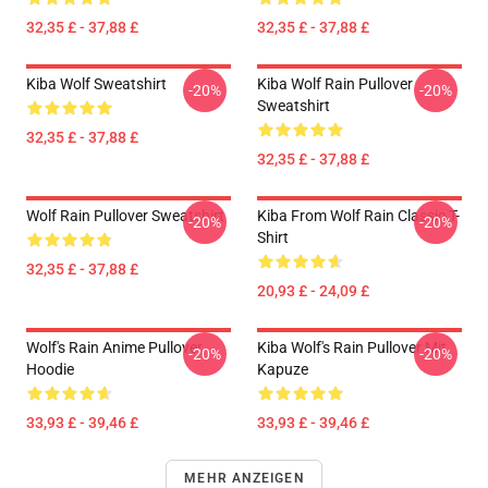
32,35 £ - 37,88 £
32,35 £ - 37,88 £
Kiba Wolf Sweatshirt
Kiba Wolf Rain Pullover
-20%
-20%
Sweatshirt
32,35 £ - 37,88 £
32,35 £ - 37,88 £
Wolf Rain Pullover Sweatshirt
Kiba From Wolf Rain Classic T-
-20%
-20%
Shirt
32,35 £ - 37,88 £
20,93 £ - 24,09 £
Wolf's Rain Anime Pullover
Kiba Wolf's Rain Pullover Mit
-20%
-20%
Hoodie
Kapuze
33,93 £ - 39,46 £
33,93 £ - 39,46 £
MEHR ANZEIGEN