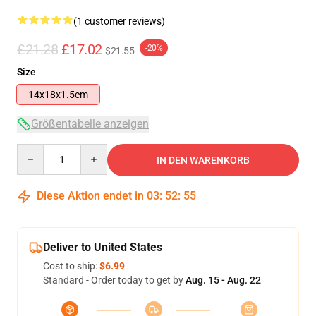
(1 customer reviews)
£21.28
£17.02
-20%
$21.55
Size
14x18x1.5cm
Größentabelle anzeigen
Quantity
IN DEN WARENKORB
Diese Aktion endet in
03
:
52
:
55
Deliver to United States
Cost to ship:
$6.99
Standard - Order today to get by
Aug. 15 - Aug. 22