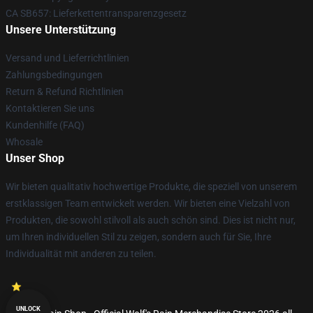
CA SB657: Lieferkettentransparenzgesetz
Unsere Unterstützung
Versand und Lieferrichtlinien
Zahlungsbedingungen
Return & Refund Richtlinien
Kontaktieren Sie uns
Kundenhilfe (FAQ)
Whosale
Unser Shop
Wir bieten qualitativ hochwertige Produkte, die speziell von unserem
erstklassigen Team entwickelt werden. Wir bieten eine Vielzahl von
Produkten, die sowohl stilvoll als auch schön sind. Dies ist nicht nur,
um Ihren individuellen Stil zu zeigen, sondern auch für Sie, Ihre
Individualität mit anderen zu teilen.
UNLOCK