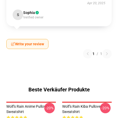
Apr 20, 2025
Sophia
S
Verified owner
Write your review
1
/
1
Beste Verkäufer Produkte
Wolf's Rain Anime Pullover
Wolf's Rain Kiba Pullover
-20%
-20%
Sweatshirt
Sweatshirt