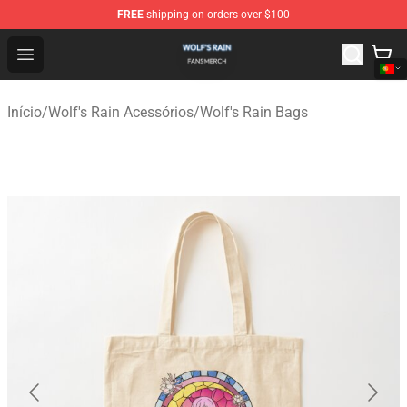
FREE
shipping on orders over $100
Wolf's Rain Shop - Official Wolf's Rain Merchandise Store
Open menu
Início
/
Wolf's Rain Acessórios
/
Wolf's Rain Bags