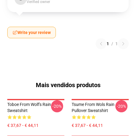
Verified owner
Write your review
1
/
1
Mais vendidos produtos
Toboe From Wolf's Rain
Tsume From Wols Rain
-20%
-20%
Sweatshirt
Pullover Sweatshirt
€ 37,67 - € 44,11
€ 37,67 - € 44,11