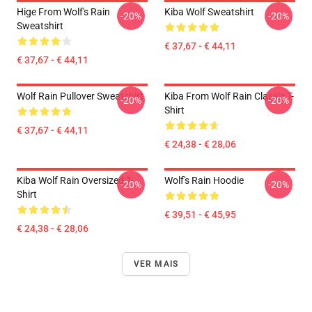
Hige From Wolf's Rain
Kiba Wolf Sweatshirt
-20%
-20%
Sweatshirt
€ 37,67 - € 44,11
€ 37,67 - € 44,11
Wolf Rain Pullover Sweatshirt
Kiba From Wolf Rain Classic T-
-20%
-20%
Shirt
€ 37,67 - € 44,11
€ 24,38 - € 28,06
Kiba Wolf Rain Oversized T-
Wolf's Rain Hoodie
-20%
-20%
Shirt
€ 39,51 - € 45,95
€ 24,38 - € 28,06
VER MAIS