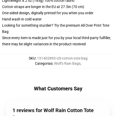
Lightweight 4.2 oz (145g) 100% cotton fabric
Cotton straps are longer in the EU at 27.5in (70 cm)
One-sided design, digitally printed for you when you order
Hand wash in cold water
Looking for something sturdier? Try the premium All Over Print Tote
Bag
Since every item is made just for you by your local third-party fulfiller,
there may be slight variances in the product received
SKU
:
151402893-US-cotton-tote-bag
Categorias
:
Wolf's Rain Bags
,
What Customers Say
1 reviews for Wolf Rain Cotton Tote