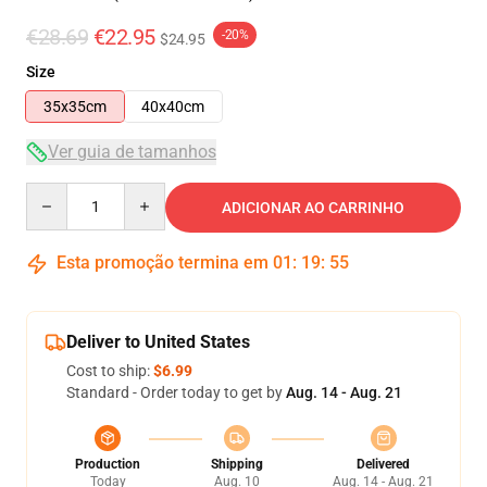
€28.69
€22.95
-20%
$24.95
Size
35x35cm
40x40cm
Ver guia de tamanhos
Quantity
ADICIONAR AO CARRINHO
Esta promoção termina em
01
:
19
:
55
Deliver to United States
Cost to ship:
$6.99
Standard - Order today to get by
Aug. 14 - Aug. 21
Production
Shipping
Delivered
Today
Aug. 10
Aug. 14 - Aug. 21