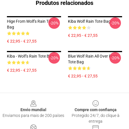
Produtos relacionados
Hige From Wolf's Rain Tote
Kiba Wolf Rain Tote Bag
-20%
-20%
Bag
€ 22,95 - € 27,55
€ 22,95 - € 27,55
Kiba - Wolf's Rain Tote Bag
Blue Wolf Rain All Over Print
-20%
-20%
Tote Bag
€ 22,95 - € 27,55
€ 22,95 - € 27,55
Footer
Envio mundial
Compre com confiança
Enviamos para mais de 200 países
Protegido 24/7, do clique à
entrega