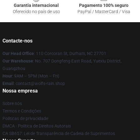
Garantia internacional
Pagamento 100% seguro
Oferecido no país de uso
PayPal / MasterCard / Visa
Contacte-nos
Our Head Office
: 110 Corcoran St, Durham, NC 27701
Our Warehouse
: No. 707 Dongfeng East Road, Yuexiu District,
Guangzhou
Hour
: 9AM – 5PM (Mon – Fri)
Email
: contact@wolfs-rain.shop
Nossa empresa
Sobre nós
Termos e Condições
Políticas de privacidade
DMCA - Política de Direitos Autorais
CA SB657: Lei de Transparência de Cadeia de Suprimentos