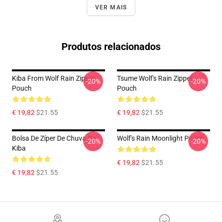
VER MAIS
Produtos relacionados
Kiba From Wolf Rain Zipper
Tsume Wolf's Rain Zipper
-20%
-20%
Pouch
Pouch
€ 19,82
$21.55
€ 19,82
$21.55
Bolsa De Zíper De Chuva De
Wolf's Rain Moonlight Pouch
-20%
-20%
Kiba
€ 19,82
$21.55
€ 19,82
$21.55
Footer