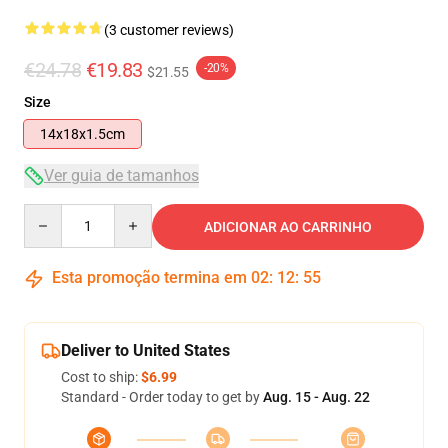
(3 customer reviews)
€24.78
€19.83
-20%
$21.55
Size
14x18x1.5cm
Ver guia de tamanhos
Quantity
ADICIONAR AO CARRINHO
Esta promoção termina em
02
:
12
:
55
Deliver to United States
Cost to ship:
$6.99
Standard - Order today to get by
Aug. 15 - Aug. 22