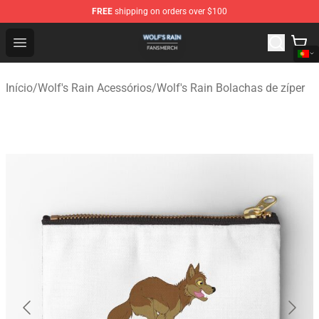
FREE
shipping on orders over $100
Wolf's Rain Shop - Official Wolf's Rain Merchandise Store
Open menu
Início
/
Wolf's Rain Acessórios
/
Wolf's Rain Bolachas de zíper