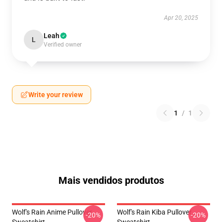
Apr 20, 2025
Leah
L
Verified owner
Write your review
1
/
1
Mais vendidos produtos
Wolf's Rain Anime Pullover
Wolf's Rain Kiba Pullover
-20%
-20%