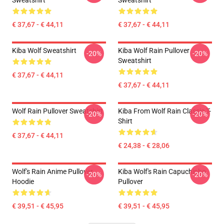
Sweatshirt
Sweatshirt
€ 37,67 - € 44,11
€ 37,67 - € 44,11
Kiba Wolf Sweatshirt
Kiba Wolf Rain Pullover
-20%
-20%
Sweatshirt
€ 37,67 - € 44,11
€ 37,67 - € 44,11
Wolf Rain Pullover Sweatshirt
Kiba From Wolf Rain Classic T-
-20%
-20%
Shirt
€ 37,67 - € 44,11
€ 24,38 - € 28,06
Wolf's Rain Anime Pullover
Kiba Wolf's Rain Capuchinho
-20%
-20%
Hoodie
Pullover
€ 39,51 - € 45,95
€ 39,51 - € 45,95