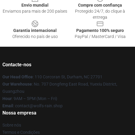
Envio mundial
Compre com confiança
Enviamos para mais de 200 países
Protegido 24/7, do clique à
entrega
Garantia internacional
Pagamento 100% seguro
Oferecido no país de uso
PayPal / MasterCard / Visa
Contacte-nos
Our Head Office
: 110 Corcoran St, Durham, NC 27701
Our Warehouse
: No. 707 Dongfeng East Road, Yuexiu District,
Guangzhou
Hour
: 9AM – 5PM (Mon – Fri)
Email
: contact@wolfs-rain.shop
Nossa empresa
Sobre nós
Termos e Condições