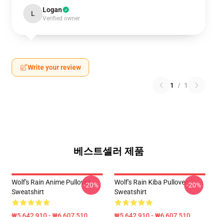
Logan
L
Verified owner
Write your review
1
/
1
베스트셀러 제품
Wolf's Rain Anime Pullover
Wolf's Rain Kiba Pullover
-20%
-20%
Sweatshirt
Sweatshirt
₩5,642,910 - ₩6,607,510
₩5,642,910 - ₩6,607,510