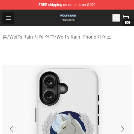
FREE
shipping on orders over $100
Wolf's Rain Shop - Official Wolf's Rain Merchandise Store
Open menu
홈
/
Wolf's Rain 사례 연구
/
Wolf's Rain iPhone 케이스