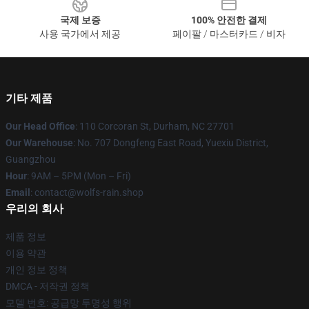
국제 보증
100% 안전한 결제
사용 국가에서 제공
페이팔 / 마스터카드 / 비자
기타 제품
Our Head Office
: 110 Corcoran St, Durham, NC 27701
Our Warehouse
: No. 707 Dongfeng East Road, Yuexiu District,
Guangzhou
Hour
: 9AM – 5PM (Mon – Fri)
Email
: contact@wolfs-rain.shop
우리의 회사
제품 정보
이용 약관
개인 정보 정책
DMCA - 저작권 정책
모델 번호: 공급망 투명성 행위