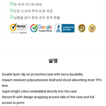
전 세계 어디든 배송
모든 소포에 추적 번호 제공
상품을 받지 못한 경우 전액 환불
설명
Double layer clip-on protective case with extra durability
Impact resistant polycarbonate shell and shock absorbing inner TPU
liner
Super-bright colors embedded directly into the case
Secure fit with design wrapping around side of the case and full
access to ports