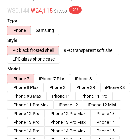
₩30,144
₩24,115
-20%
$17.50
Type
iPhone
Samsung
Style
PC black frosted shell
RPC transparent soft shell
LPC glass phone case
Model
iPhone 7
iPhone 7 Plus
iPhone 8
iPhone 8 Plus
iPhone X
iPhone XR
iPhone XS
iPhone XS Max
iPhone 11
iPhone 11 Pro
iPhone 11 Pro Max
iPhone 12
iPhone 12 Mini
iPhone 12 Pro
iPhone 12 Pro Max
iPhone 13
iPhone 13 Pro
iPhone 13 Pro Max
iPhone 14
iPhone 14 Pro
iPhone 14 Pro Max
iPhone 15