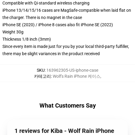
Compatible with Qi-standard wireless charging
iPhone 13/14/15/16 cases are MagSafe-compatible when laid flat on
the charger. There is no magnet in the case
iPhone SE (2020) / iPhone 8 cases also fit iPhone SE (2022)
Weight 30g
Thickness 1/8 inch (3mm)
Since every item is made just for you by your local third-party fulfiller,
there may be slight variances in the product received
SKU
:
163962305-US-iphone-case
카테고리
:
Wolf's Rain iPhone 케이스
,
What Customers Say
1 reviews for Kiba - Wolf Rain iPhone