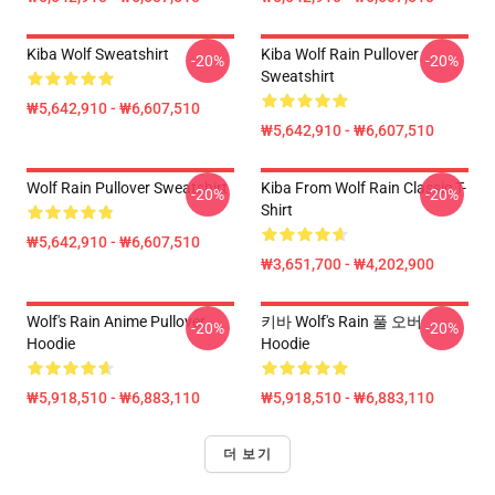
Kiba Wolf Sweatshirt
Kiba Wolf Rain Pullover
-20%
-20%
Sweatshirt
₩5,642,910 - ₩6,607,510
₩5,642,910 - ₩6,607,510
Wolf Rain Pullover Sweatshirt
Kiba From Wolf Rain Classic T-
-20%
-20%
Shirt
₩5,642,910 - ₩6,607,510
₩3,651,700 - ₩4,202,900
Wolf's Rain Anime Pullover
키바 Wolf's Rain 풀 오버
-20%
-20%
Hoodie
Hoodie
₩5,918,510 - ₩6,883,110
₩5,918,510 - ₩6,883,110
더 보기