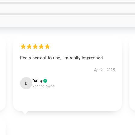
Feels perfect to use, I’m really impressed.
Apr 21, 2025
Daisy
D
Verified owner