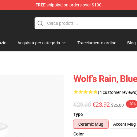
FREE
shipping on orders over $100
ore
zio
Acquista per categoria
Tracciamento ordine
Blog
Wolf's Rain, Blu
(4 customer reviews
€29.90
€23.92
-20%
$26.00
Type
Ceramic Mug
Accent Mug
Color