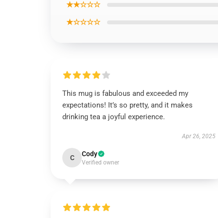
★★☆☆☆
★☆☆☆☆
This mug is fabulous and exceeded my
expectations! It’s so pretty, and it makes
drinking tea a joyful experience.
Apr 26, 2025
Cody
C
Verified owner