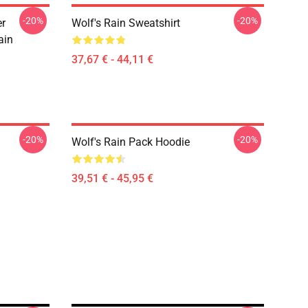
-20%
-20%
er
Wolf's Rain Sweatshirt
ain
37,67 € - 44,11 €
-20%
-20%
Wolf's Rain Pack Hoodie
39,51 € - 45,95 €