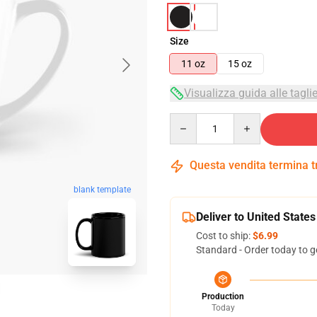
Size
11 oz
15 oz
Visualizza guida alle tagli
Quantity
Questa vendita termina 
blank template
Deliver to United States
Cost to ship:
$6.99
Standard - Order today to g
Production
Today