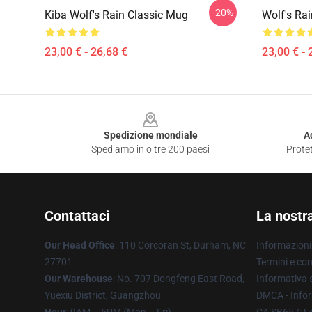
-20%
Kiba Wolf's Rain Classic Mug
Wolf's Ra
23,00 € - 26,68 €
23,00 € - 
Footer
Spedizione mondiale
A
Spediamo in oltre 200 paesi
Protet
Contattaci
La nostr
Our Head Office
: 110 Corcoran St, Durham, NC
Informazioni 
27701
Termini e con
Our Warehouse
: No. 707 Dongfeng East Road,
Informativa s
Yuexiu District, Guangzhou
DMCA - Infor