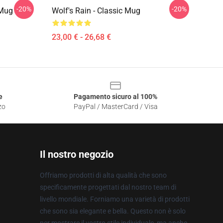
-20%
-20%
 Mug
Wolf's Rain - Classic Mug
23,00 € - 26,68 €
e
Pagamento sicuro al 100%
zo
PayPal / MasterCard / Visa
Il nostro negozio
Offriamo prodotti di alta qualità che sono
specificamente progettati dal nostro team di
livello mondiale. Forniamo una varietà di prodotti
che sono sia elegante e bella. Questo non è solo