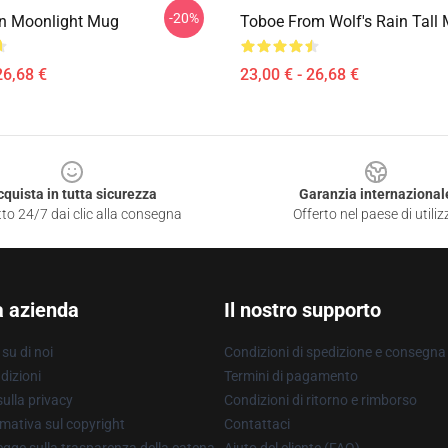
-20%
in Moonlight Mug
Toboe From Wolf's Rain Tall
26,68 €
23,00 € - 26,68 €
cquista in tutta sicurezza
Garanzia internazional
to 24/7 dai clic alla consegna
Offerto nel paese di utiliz
a azienda
Il nostro supporto
su di noi
Condizioni di spedizione e consegna
dizioni
Termini di pagamento
ulla privacy
Condizioni di ritorno e rimborso
mativa sul copyright
Contattaci