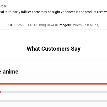
order
al third-party fulfiller, there may be slight variances in the product receiv
SKU
:
126683115-US-mug-BLACK
Categorie
:
Wolf's Rain Mugs
,
What Customers Say
ue anime