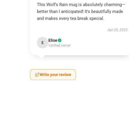
This Wolf's Rain mug is absolutely charming—
better than I anticipated! It’s beautifully made
and makes every tea break special.
Apr 20, 2025
Elise
E
Verified owner
Write your review