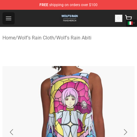
FREE
shipping on orders over $100
Wolf's Rain Shop - Official Wolf's Rain Merchandise Store
Open menu
Home
/
Wolf's Rain Cloth
/
Wolf's Rain Abiti