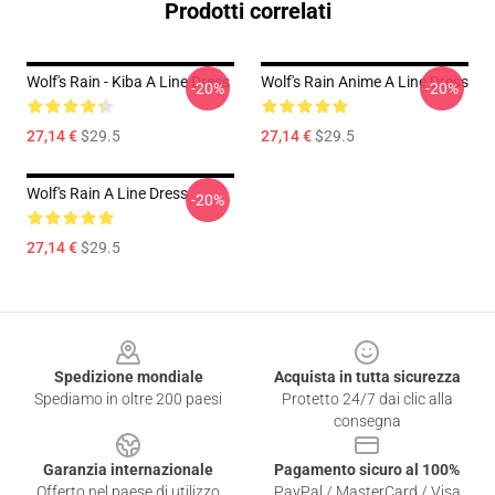
Prodotti correlati
Wolf's Rain - Kiba A Line Dress
Wolf's Rain Anime A Line Dress
-20%
-20%
27,14 €
$29.5
27,14 €
$29.5
Wolf's Rain A Line Dress
-20%
27,14 €
$29.5
Footer
Spedizione mondiale
Acquista in tutta sicurezza
Spediamo in oltre 200 paesi
Protetto 24/7 dai clic alla
consegna
Garanzia internazionale
Pagamento sicuro al 100%
Offerto nel paese di utilizzo
PayPal / MasterCard / Visa