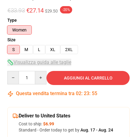
€33.93
€27.14
-20%
$29.50
Type
Women
Size
S
M
L
XL
2XL
Visualizza guida alle taglie
Quantity
AGGIUNGI AL CARRELLO
Questa vendita termina tra
02
:
23
:
55
Deliver to United States
Cost to ship:
$6.99
Standard - Order today to get by
Aug. 17 - Aug. 24