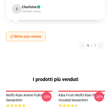
Charlotte
C
Verified owner
Write your review
1
/
1
I prodotti più venduti
Wolf's Rain Anime Pullover
Kiba From Wolf's Rain Pullover
-20%
-20%
Sweatshirt
Hooded Sweatshirt