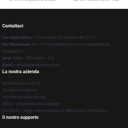
Contattaci
Our Head Office
: 110 Corcoran St, Durham, NC 27701
Our Warehouse
: No. 707 Dongfeng East Road, Yuexiu District,
Guangzhou
Hour
: 9AM – 5PM (Mon – Fri)
Email
: contact@wolfs-rain.shop
La nostra azienda
Informazioni su di noi
Termini e condizioni
Informativa sulla privacy
DMCA - Informativa sul copyright
CA SB657: Legge sulla trasparenza della catena di fornitura
Il nostro supporto