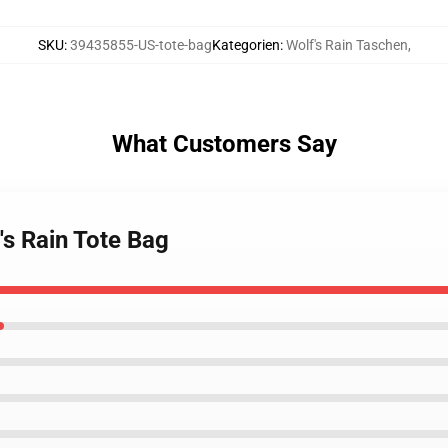
SKU
:
39435855-US-tote-bag
Kategorien
:
Wolf's Rain Taschen
,
What Customers Say
's Rain Tote Bag