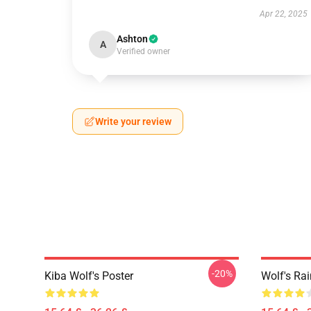
Apr 22, 2025
Ashton
A
Verified owner
Write your review
-20%
Kiba Wolf's Poster
Wolf's Rai