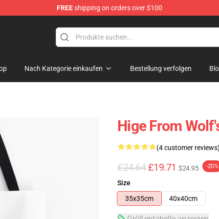
FREE
shipping on orders over $100
ore
op
Nach Kategorie einkaufen
Bestellung verfolgen
Bl
Hige From Wolf'
(4 customer reviews
£24.64
£19.71
-20%
$24.95
Size
35x35cm
40x40cm
Größentabelle anzeigen