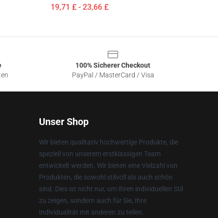
19,71 £ - 23,66 £
e
100% Sicherer Checkout
ten
PayPal / MasterCard / Visa
Unser Shop
Wir bieten qualitativ hochwertige Produkte, die
speziell von unserem erstklassigen Team
entwickelt werden. Wir bieten eine Vielzahl von
Produkten, die sowohl stilvoll als auch schön
sind. Dies ist nicht nur, um Ihren individuellen Stil
zu zeigen, sondern auch für Sie, Ihre
Individualität mit anderen zu teilen.