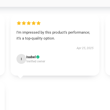
I’m impressed by this product’s performance;
it’s a top-quality option.
Apr 25, 2025
Isabel
I
Verified owner