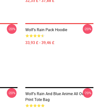
32,35 £ - 37,88 £
-20%
-20%
Wolf's Rain Pack Hoodie
33,93 £ - 39,46 £
-20%
-20%
Wolf's Rain And Blue Anime All Over
Print Tote Bag