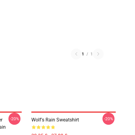
1
/
1
-20%
-20%
er
Wolf's Rain Sweatshirt
ain