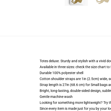
Totes deluxe. Sturdy and stylish with a vivid do
Available in three sizes: check the size chart to
Durable 100% polyester shell
Cotton shoulder straps are 1in (2.5cm) wide, s
Strap length is 27in (68.6 cm) for Small bags 
Bright, long-lasting, double-sided design, subl
Gentle machine wash
Looking for something more lightweight? Try t
Since every item is made just for you by your loc