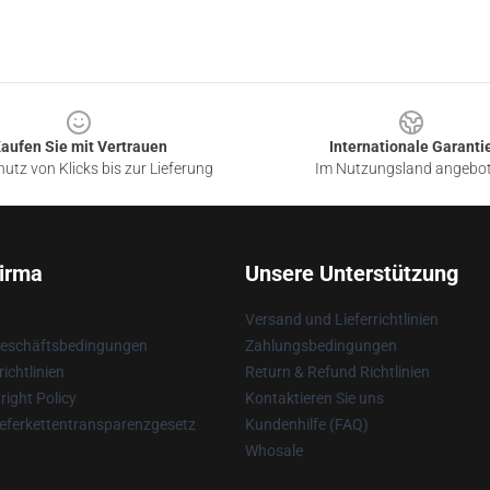
aufen Sie mit Vertrauen
Internationale Garanti
utz von Klicks bis zur Lieferung
Im Nutzungsland angebo
irma
Unsere Unterstützung
Versand und Lieferrichtlinien
Geschäftsbedingungen
Zahlungsbedingungen
ichtlinien
Return & Refund Richtlinien
ight Policy
Kontaktieren Sie uns
eferkettentransparenzgesetz
Kundenhilfe (FAQ)
Whosale